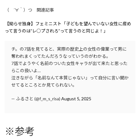
（ ´∀｀）つ 関連記事
【拗らせ独身】フェミニスト「子どもを望んでいない女性に産め
って言うのは”レ○プされろ”って言うのと同じよ！」
チ。の7話を見てると、実際の歴史上の女性の偉業って男に
奪われまくってたんだろうなっていうのがわかる。
7話でようやく名前のついた女性キャラが出て来たと思った
らこの扱いよ…
泣きながら「名前なんて本質じゃない」って自分に言い聞か
せてるところとか見てられない。
— ふるさと (@f_m_s_risa)
August 5, 2025
※参考