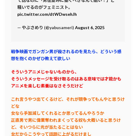
て話なのに「男性並みに働くべきなんて酷い！」と
騒いでるのがフェミニスト。
pic.twitter.com/dtWDwsehJh
— やぶさめり (@yabusameri)
August 6, 2025
戦争映画でガンガン男が殺されるのを見たら、どういう感
想を抱くのかぜひ教えて欲しい
そういうアニメじゃないものから、
そういうメッセージを受け取るのはある意味では才能かも
アニメを楽しむ素養はなさそうだけど
これ言うやつ出てくるけど、それが競争ってもんやと思うけ
どな
女なら手加減してくれるとか思ってるんやろうか
正直男で男に偉業奪われまくってる奴も大概いると思うけ
ど、そいつらに光が当たることはない
女だからこうやって話題に上がるだけまし