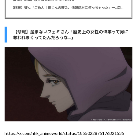
【悲報】彼女「ごめん！俺くんの貯金、情報商材に使っちゃった」→…問い詰めたらギャン泣きされたんだが俺が悪いのか？
【悲報】産まないフェミさん「歴史上の女性の偉業って男に
奪われまくってたんだろうな…」
https://x.com/nhk_animeworld/status/1855022875176321535