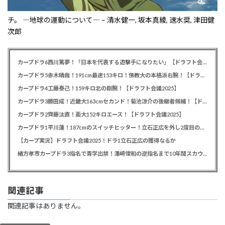
チ。 ―地球の運動について― – 清水健一, 坂本真綾, 速水奨, 津田健
次郎
カープドラ6西川篤夢！「日本を代表する遊撃手になりたい」【ドラフト会議2025】
カープドラ5赤木晴哉！191cm最速153キロ！佛教大の本格派右腕！【ドラフト会議2025】
カープドラ4工藤泰己！159キロ北の剛腕！【ドラフト会議2025】
カープドラ3勝田成！近畿大163cmセカンド！菊池涼介の後継者候補！【ドラフト会議2025】
カープドラ2齊藤汰直！亜大152キロエース！【ドラフト会議2025】
カープドラ1平川蓮！187cmのスイッチヒッター！立石正広を外し2度目の重複も新井監督がクジを引き当てる！【ドラフト会議2025】
【カープ実況】ドラフト会議2025！ドラ1立石正広の獲得なるか
緒方孝市カープドラ3指名で青学出禁！澤﨑俊和の逆指名まで10年間スカウト出禁
関連記事
関連記事はありません。