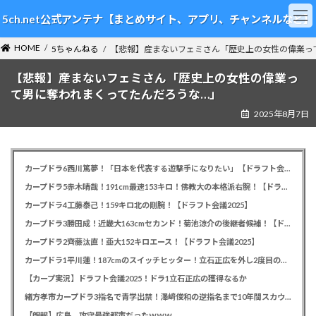
コ
ナ
5ch.net公式アンテナ【まとめサイト、アプリ、チャンネルなど】
ン
ビ
テ
ゲ
HOME
ン
ー
5ちゃんねる
【悲報】産まないフェミさん「歴史上の女性の偉業っ
ツ
シ
【悲報】産まないフェミさん「歴史上の女性の偉業っ
へ
ョ
ス
ン
て男に奪われまくってたんだろうな…」
キ
に
2025年8月7日
ッ
移
プ
動
カープドラ6西川篤夢！「日本を代表する遊撃手になりたい」【ドラフト会議2025】
カープドラ5赤木晴哉！191cm最速153キロ！佛教大の本格派右腕！【ドラフト会議2025】
カープドラ4工藤泰己！159キロ北の剛腕！【ドラフト会議2025】
カープドラ3勝田成！近畿大163cmセカンド！菊池涼介の後継者候補！【ドラフト会議2025】
カープドラ2齊藤汰直！亜大152キロエース！【ドラフト会議2025】
カープドラ1平川蓮！187cmのスイッチヒッター！立石正広を外し2度目の重複も新井監督がクジを引き当てる！【ドラフト会議2025】
【カープ実況】ドラフト会議2025！ドラ1立石正広の獲得なるか
緒方孝市カープドラ3指名で青学出禁！澤﨑俊和の逆指名まで10年間スカウト出禁
【朗報】広島、攻守最強都市だったｗｗｗ