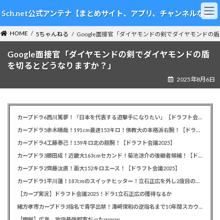
コ
ナ
5ch.net公式アンテナ【まとめサイト、アプリ、チャンネルなど】
ン
ビ
テ
ゲ
HOME
ン
ー
5ちゃんねる
Google面接官「ダイヤモンドの剣でダイヤモンドの
ツ
シ
Google面接官「ダイヤモンドの剣でダイヤモンドの盾
へ
ョ
ス
ン
を切るとどうなりますか？」
キ
に
2025年8月6日
ッ
移
プ
動
カープドラ6西川篤夢！「日本を代表する遊撃手になりたい」【ドラフト会議2025】
カープドラ5赤木晴哉！191cm最速153キロ！佛教大の本格派右腕！【ドラフト会議2025】
カープドラ4工藤泰己！159キロ北の剛腕！【ドラフト会議2025】
カープドラ3勝田成！近畿大163cmセカンド！菊池涼介の後継者候補！【ドラフト会議2025】
カープドラ2齊藤汰直！亜大152キロエース！【ドラフト会議2025】
カープドラ1平川蓮！187cmのスイッチヒッター！立石正広を外し2度目の重複も新井監督がクジを引き当てる！【ドラフト会議2025】
【カープ実況】ドラフト会議2025！ドラ1立石正広の獲得なるか
緒方孝市カープドラ3指名で青学出禁！澤﨑俊和の逆指名まで10年間スカウト出禁
【朗報】広島、攻守最強都市だったｗｗｗ