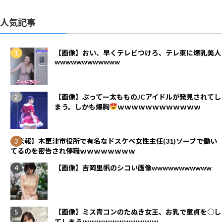
人気記事
【画像】おい、早くテレビつけろ、テレ東に爆乳美人
wwwwwwwwwwww
【画像】ぶってー太もものJCアイドルが発見されてし
まう。しかも爆胸
ｗｗｗｗｗｗｗｗｗｗｗｗ
【悲報】木更津市役所で有名なドスケベ女性主任(31)ソープで働い
てるのを密告され停職ｗｗｗｗｗｗｗｗ
【画像】吉岡里帆のシコい画像wwwwwwwwwww
【画像】ミス青コンのたぬき女王、お乳で童貞を○し
てしまうｗｗｗｗｗｗｗｗｗｗｗ