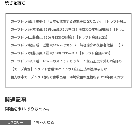
続きを読む
カープドラ6西川篤夢！「日本を代表する遊撃手になりたい」【ドラフト会議2025】
カープドラ5赤木晴哉！191cm最速153キロ！佛教大の本格派右腕！【ドラフト会議2025】
カープドラ4工藤泰己！159キロ北の剛腕！【ドラフト会議2025】
カープドラ3勝田成！近畿大163cmセカンド！菊池涼介の後継者候補！【ドラフト会議2025】
カープドラ2齊藤汰直！亜大152キロエース！【ドラフト会議2025】
カープドラ1平川蓮！187cmのスイッチヒッター！立石正広を外し2度目の重複も新井監督がクジを引き当てる！【ドラフト会議2025】
【カープ実況】ドラフト会議2025！ドラ1立石正広の獲得なるか
緒方孝市カープドラ3指名で青学出禁！澤﨑俊和の逆指名まで10年間スカウト出禁
関連記事
関連記事はありません。
5ちゃんねる
カテゴリー