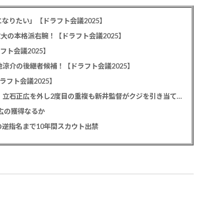
なりたい」【ドラフト会議2025】
教大の本格派右腕！【ドラフト会議2025】
フト会議2025】
池涼介の後継者候補！【ドラフト会議2025】
ラフト会議2025】
カープドラ1平川蓮！187cmのスイッチヒッター！立石正広を外し2度目の重複も新井監督がクジを引き当てる！【ドラフト会議2025】
正広の獲得なるか
逆指名まで10年間スカウト出禁