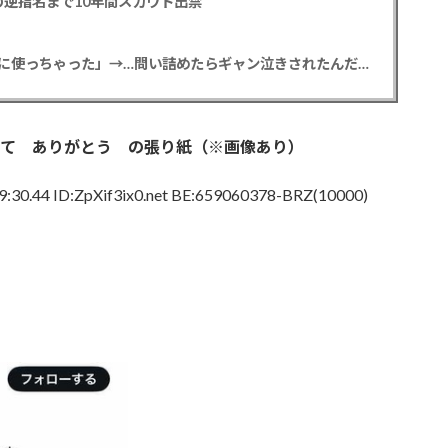
逆指名まで10年間スカウト出禁
【悲報】彼女「ごめん！俺くんの貯金、情報商材に使っちゃった」→…問い詰めたらギャン泣きされたんだが俺が悪いのか？
れて ありがとう の張り紙（※画像あり）
:30.44 ID:ZpXif3ix0.net BE:659060378-BRZ(10000)