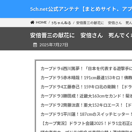
コ
ナ
5ch.net公式アンテナ【まとめサイト、
ン
ビ
テ
ゲ
HOME
5ちゃんねる
安倍晋三の献花に 安倍さん 死
ン
ー
ツ
シ
安倍晋三の献花に 安倍さん 死んでく
へ
ョ
2025年7月27日
ス
ン
キ
に
ッ
移
プ
動
カープドラ6西川篤夢！「日本を代表する遊撃手に
カープドラ5赤木晴哉！191cm最速153キロ！佛
カープドラ4工藤泰己！159キロ北の剛腕！【ドラ
カープドラ3勝田成！近畿大163cmセカンド！菊
カープドラ2齊藤汰直！亜大152キロエース！【ド
【カープ実況】ドラフト会議2025！ドラ1立石