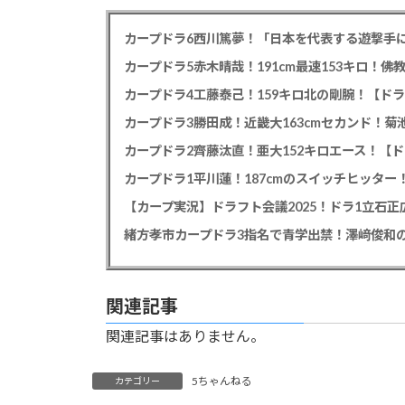
カープドラ6西川篤夢！「日本を代表する遊撃手に
カープドラ5赤木晴哉！191cm最速153キロ！佛
カープドラ4工藤泰己！159キロ北の剛腕！【ドラ
カープドラ3勝田成！近畿大163cmセカンド！菊
カープドラ2齊藤汰直！亜大152キロエース！【ド
【カープ実況】ドラフト会議2025！ドラ1立石
緒方孝市カープドラ3指名で青学出禁！澤﨑俊和の
関連記事
関連記事はありません。
5ちゃんねる
カテゴリー