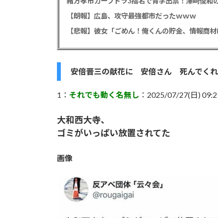
緒方孝市カープドラ3指名で青学出禁！澤﨑俊和の
【朗報】広島、攻守最強都市だったｗｗｗ
安倍晋三の献花に 安倍さん 死んでく
1：
それでも動く名無し
：2025/07/27(日) 09:29
大和西大寺、
ゴミがいっぱい放置されてた
画像