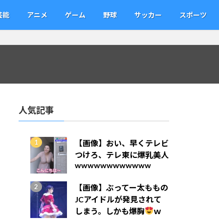
芸能
アニメ
ゲーム
野球
サッカー
スポーツ
人気記事
【画像】おい、早くテレビ
つけろ、テレ東に爆乳美人
wwwwwwwwwwww
【画像】ぶってー太ももの
JCアイドルが発見されて
しまう。しかも爆胸
ｗ