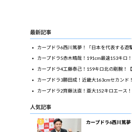
最新記事
カープドラ6西川篤夢！「日本を代表する遊撃
カープドラ5赤木晴哉！191cm最速153キ
カープドラ4工藤泰己！159キロ北の剛腕！【
カープドラ3勝田成！近畿大163cmセカンド
カープドラ2齊藤汰直！亜大152キロエース！
人気記事
カープドラ6西川篤夢