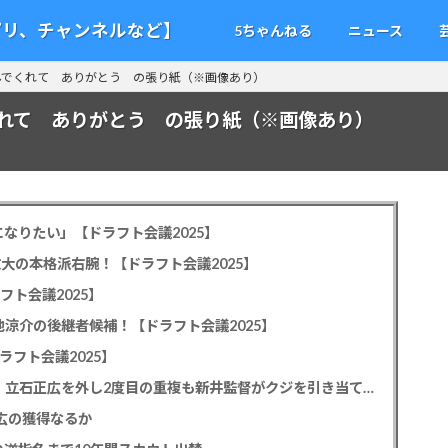
アプリ、チャンネルなど】
5ちゃんねる
ニュース
んでくれて ありがとう の張り紙（※画像あり）
れて ありがとう の張り紙（※画像あり）
なりたい」【ドラフト会議2025】
教大の本格派右腕！【ドラフト会議2025】
フト会議2025】
池涼介の後継者候補！【ドラフト会議2025】
ラフト会議2025】
カープドラ1平川蓮！187cmのスイッチヒッター！立石正広を外し2度目の重複も新井監督がクジを引き当てる！【ドラフト会議2025】
正広の獲得なるか