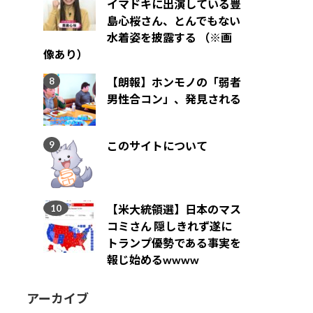
イマドキに出演している豊
島心桜さん、とんでもない
水着姿を披露する （※画
像あり）
【朗報】ホンモノの「弱者
男性合コン」、発見される
このサイトについて
【米大統領選】日本のマス
コミさん 隠しきれず遂に
トランプ優勢である事実を
報じ始めるwwww
アーカイブ