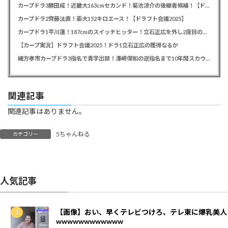
カープドラ3勝田成！近畿大163cmセカンド！菊池涼介の後継者候補！【ドラフト会議2025】
カープドラ2齊藤汰直！亜大152キロエース！【ドラフト会議2025】
カープドラ1平川蓮！187cmのスイッチヒッター！立石正広を外し2度目の重複も新井監督がクジを引き当てる！【ドラフト会議2025】
【カープ実況】ドラフト会議2025！ドラ1立石正広の獲得なるか
緒方孝市カープドラ3指名で青学出禁！澤﨑俊和の逆指名まで10年間スカウト出禁
関連記事
関連記事はありません。
5ちゃんねる
カテゴリー
人気記事
【画像】おい、早くテレビつけろ、テレ東に爆乳美人
wwwwwwwwwwww