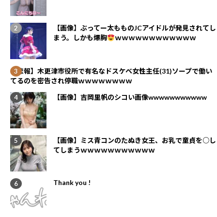
【画像】ぶってー太もものJCアイドルが発見されてし
まう。しかも爆胸
ｗｗｗｗｗｗｗｗｗｗｗｗ
【悲報】木更津市役所で有名なドスケベ女性主任(31)ソープで働い
てるのを密告され停職ｗｗｗｗｗｗｗｗ
【画像】吉岡里帆のシコい画像wwwwwwwwwww
【画像】ミス青コンのたぬき女王、お乳で童貞を○し
てしまうｗｗｗｗｗｗｗｗｗｗｗ
Thank you !