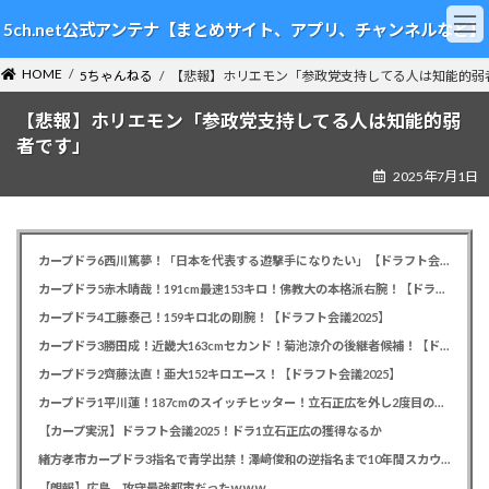
コ
ナ
5ch.net公式アンテナ【まとめサイト、アプリ、チャンネルなど】
ン
ビ
テ
ゲ
HOME
ン
ー
5ちゃんねる
【悲報】ホリエモン「参政党支持してる人は知能的弱
ツ
シ
【悲報】ホリエモン「参政党支持してる人は知能的弱
へ
ョ
ス
ン
者です」
キ
に
2025年7月1日
ッ
移
プ
動
カープドラ6西川篤夢！「日本を代表する遊撃手になりたい」【ドラフト会議2025】
カープドラ5赤木晴哉！191cm最速153キロ！佛教大の本格派右腕！【ドラフト会議2025】
カープドラ4工藤泰己！159キロ北の剛腕！【ドラフト会議2025】
カープドラ3勝田成！近畿大163cmセカンド！菊池涼介の後継者候補！【ドラフト会議2025】
カープドラ2齊藤汰直！亜大152キロエース！【ドラフト会議2025】
カープドラ1平川蓮！187cmのスイッチヒッター！立石正広を外し2度目の重複も新井監督がクジを引き当てる！【ドラフト会議2025】
【カープ実況】ドラフト会議2025！ドラ1立石正広の獲得なるか
緒方孝市カープドラ3指名で青学出禁！澤﨑俊和の逆指名まで10年間スカウト出禁
【朗報】広島、攻守最強都市だったｗｗｗ