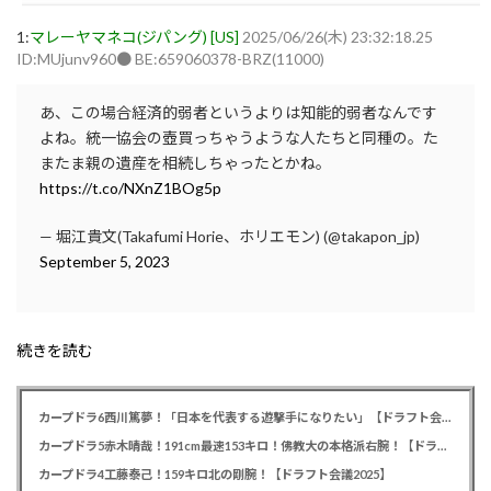
1:
マレーヤマネコ(ジパング) [US]
2025/06/26(木) 23:32:18.25
ID:MUjunv960● BE:659060378-BRZ(11000)
あ、この場合経済的弱者というよりは知能的弱者なんです
よね。統一協会の壺買っちゃうような人たちと同種の。た
またま親の遺産を相続しちゃったとかね。
https://t.co/NXnZ1BOg5p
— 堀江貴文(Takafumi Horie、ホリエモン) (@takapon_jp)
September 5, 2023
続きを読む
カープドラ6西川篤夢！「日本を代表する遊撃手になりたい」【ドラフト会議2025】
カープドラ5赤木晴哉！191cm最速153キロ！佛教大の本格派右腕！【ドラフト会議2025】
カープドラ4工藤泰己！159キロ北の剛腕！【ドラフト会議2025】