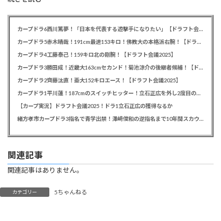
カープドラ6西川篤夢！「日本を代表する遊撃手になりたい」【ドラフト会議2025】
カープドラ5赤木晴哉！191cm最速153キロ！佛教大の本格派右腕！【ドラフト会議2025】
カープドラ4工藤泰己！159キロ北の剛腕！【ドラフト会議2025】
カープドラ3勝田成！近畿大163cmセカンド！菊池涼介の後継者候補！【ドラフト会議2025】
カープドラ2齊藤汰直！亜大152キロエース！【ドラフト会議2025】
カープドラ1平川蓮！187cmのスイッチヒッター！立石正広を外し2度目の重複も新井監督がクジを引き当てる！【ドラフト会議2025】
【カープ実況】ドラフト会議2025！ドラ1立石正広の獲得なるか
緒方孝市カープドラ3指名で青学出禁！澤﨑俊和の逆指名まで10年間スカウト出禁
関連記事
関連記事はありません。
5ちゃんねる
カテゴリー