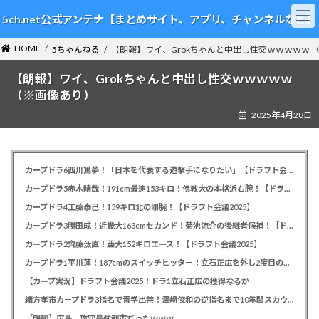
コ
ナ
5ch.net公式アンテナ【まとめサイト、アプリ、チャンネルなど】
ン
ビ
テ
ゲ
HOME
ン
ー
5ちゃんねる
【朗報】ワイ、Grokちゃんと中出し性交ｗｗｗｗｗ 
ツ
シ
【朗報】ワイ、Grokちゃんと中出し性交ｗｗｗｗｗ
へ
ョ
ス
ン
（※画像あり）
キ
に
2025年4月28日
ッ
移
プ
動
カープドラ6西川篤夢！「日本を代表する遊撃手になりたい」【ドラフト会議2025】
カープドラ5赤木晴哉！191cm最速153キロ！佛教大の本格派右腕！【ドラフト会議2025】
カープドラ4工藤泰己！159キロ北の剛腕！【ドラフト会議2025】
カープドラ3勝田成！近畿大163cmセカンド！菊池涼介の後継者候補！【ドラフト会議2025】
カープドラ2齊藤汰直！亜大152キロエース！【ドラフト会議2025】
カープドラ1平川蓮！187cmのスイッチヒッター！立石正広を外し2度目の重複も新井監督がクジを引き当てる！【ドラフト会議2025】
【カープ実況】ドラフト会議2025！ドラ1立石正広の獲得なるか
緒方孝市カープドラ3指名で青学出禁！澤﨑俊和の逆指名まで10年間スカウト出禁
【朗報】広島、攻守最強都市だったｗｗｗ