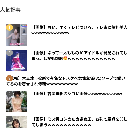
人気記事
【画像】おい、早くテレビつけろ、テレ東に爆乳美人
wwwwwwwwwwww
【画像】ぶってー太もものJCアイドルが発見されてし
まう。しかも爆胸
ｗｗｗｗｗｗｗｗｗｗｗｗ
【悲報】木更津市役所で有名なドスケベ女性主任(31)ソープで働い
てるのを密告され停職ｗｗｗｗｗｗｗｗ
【画像】吉岡里帆のシコい画像wwwwwwwwwww
【画像】ミス青コンのたぬき女王、お乳で童貞を○し
てしまうｗｗｗｗｗｗｗｗｗｗｗ