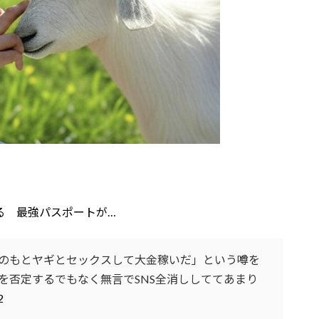
る 最強パスポートが…
のもとヤギとセックスして大金稼いだ」という噂を
を否定するでもなく無言でSNS全消ししててあまり
2