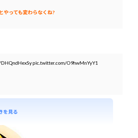
とやっても変わらなくね?
co/DHQndHexSy
pic.twitter.com/O9hwMnYyY1
きを見る