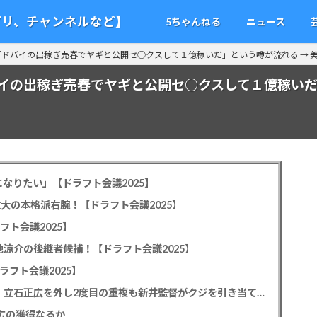
アプリ、チャンネルなど】
5ちゃんねる
ニュース
ドバイの出稼ぎ売春でヤギと公開セ○クスして１億稼いだ」という噂が流れる → 美
イの出稼ぎ売春でヤギと公開セ○クスして１億稼いだ」
なりたい」【ドラフト会議2025】
教大の本格派右腕！【ドラフト会議2025】
フト会議2025】
池涼介の後継者候補！【ドラフト会議2025】
ラフト会議2025】
カープドラ1平川蓮！187cmのスイッチヒッター！立石正広を外し2度目の重複も新井監督がクジを引き当てる！【ドラフト会議2025】
正広の獲得なるか