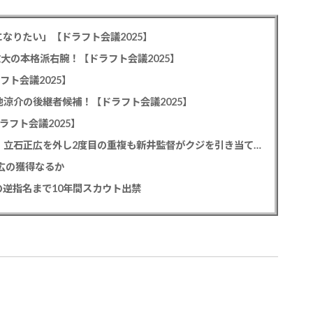
なりたい」【ドラフト会議2025】
教大の本格派右腕！【ドラフト会議2025】
フト会議2025】
池涼介の後継者候補！【ドラフト会議2025】
ラフト会議2025】
カープドラ1平川蓮！187cmのスイッチヒッター！立石正広を外し2度目の重複も新井監督がクジを引き当てる！【ドラフト会議2025】
正広の獲得なるか
逆指名まで10年間スカウト出禁