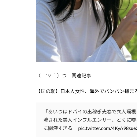
（ ´∀｀）つ 関連記事
【国の恥】日本人女性、海外でバンバン捕ま
「あいつはドバイの出稼ぎ売春で衆人環視
流された美人インフルエンサー、とくに噂
に闇深すぎる。
pic.twitter.com/4KyA98sue