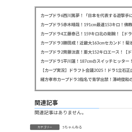
カープドラ6西川篤夢！「日本を代表する遊撃手に
カープドラ5赤木晴哉！191cm最速153キロ！佛
カープドラ4工藤泰己！159キロ北の剛腕！【ドラ
カープドラ3勝田成！近畿大163cmセカンド！菊
カープドラ2齊藤汰直！亜大152キロエース！【ド
【カープ実況】ドラフト会議2025！ドラ1立石
緒方孝市カープドラ3指名で青学出禁！澤﨑俊和の
関連記事
関連記事はありません。
5ちゃんねる
カテゴリー