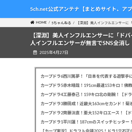
コ
ナ
5ch.net公式アンテナ【まとめサイト、
ン
ビ
テ
ゲ
HOME
5ちゃんねる
【深淵】美人インフルエンサーに「
ン
ー
ツ
シ
【深淵】美人インフルエンサーに「ドバ
へ
ョ
人インフルエンサーが無言でSNS全消し
ス
ン
2025年4月27日
キ
に
ッ
移
プ
動
カープドラ6西川篤夢！「日本を代表する遊撃手に
カープドラ5赤木晴哉！191cm最速153キロ！佛
カープドラ4工藤泰己！159キロ北の剛腕！【ドラ
カープドラ3勝田成！近畿大163cmセカンド！菊
カープドラ2齊藤汰直！亜大152キロエース！【ド
【カープ実況】ドラフト会議2025！ドラ1立石