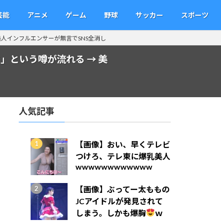
芸能
アニメ
ゲーム
野球
サッカー
スポーツ
人インフルエンサーが無言でSNS全消し
という噂が流れる → 美
人気記事
【画像】おい、早くテレビ
つけろ、テレ東に爆乳美人
wwwwwwwwwwww
【画像】ぶってー太ももの
JCアイドルが発見されて
しまう。しかも爆胸
ｗ