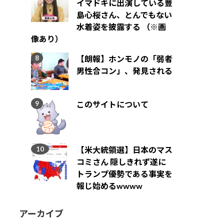
イマドキに出演している豊
島心桜さん、とんでもない
水着姿を披露する （※画
像あり）
【朗報】ホンモノの「弱者
男性合コン」、発見される
このサイトについて
【米大統領選】日本のマス
コミさん 隠しきれず遂に
トランプ優勢である事実を
報じ始めるwwww
アーカイブ