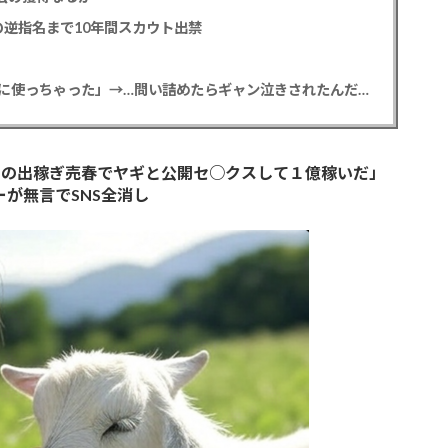
逆指名まで10年間スカウト出禁
【悲報】彼女「ごめん！俺くんの貯金、情報商材に使っちゃった」→…問い詰めたらギャン泣きされたんだが俺が悪いのか？
イの出稼ぎ売春でヤギと公開セ○クスして１億稼いだ」
ーが無言でSNS全消し