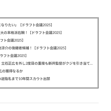
なりたい」【ドラフト会議2025】
教大の本格派右腕！【ドラフト会議2025】
フト会議2025】
池涼介の後継者候補！【ドラフト会議2025】
ラフト会議2025】
カープドラ1平川蓮！187cmのスイッチヒッター！立石正広を外し2度目の重複も新井監督がクジを引き当てる！【ドラフト会議2025】
正広の獲得なるか
逆指名まで10年間スカウト出禁