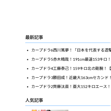
最新記事
カープドラ6西川篤夢！「日本を代表する遊撃
カープドラ5赤木晴哉！191cm最速153キ
カープドラ4工藤泰己！159キロ北の剛腕！【
カープドラ3勝田成！近畿大163cmセカンド
カープドラ2齊藤汰直！亜大152キロエース！
人気記事