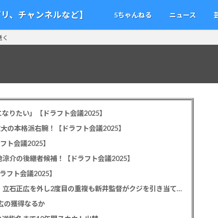
アプリ、チャンネルなど】
5ちゃんねる
ニュース
、逝く
なりたい」【ドラフト会議2025】
教大の本格派右腕！【ドラフト会議2025】
フト会議2025】
池涼介の後継者候補！【ドラフト会議2025】
ラフト会議2025】
カープドラ1平川蓮！187cmのスイッチヒッター！立石正広を外し2度目の重複も新井監督がクジを引き当てる！【ドラフト会議2025】
正広の獲得なるか