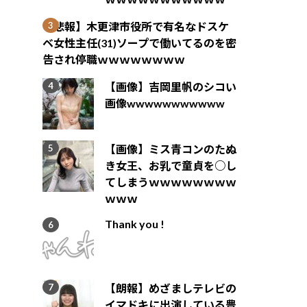
【悲報】木更津市役所で有名なドスケ
ベ女性主任(31)ソープで働いてるのを密
告され停職ｗｗｗｗｗｗｗｗ
【画像】吉岡里帆のシコい
画像wwwwwwwwwww
【画像】ミス青コンのたぬ
き女王、お乳で童貞を○し
てしまうｗｗｗｗｗｗｗｗ
ｗｗｗ
Thank you !
【朗報】めざましテレビの
イマドキに出演している豊