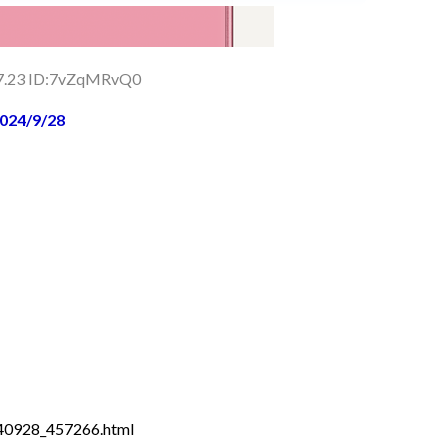
57.23 ID:7vZqMRvQ0
4/9/28
240928_457266.html