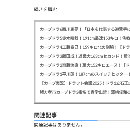
続きを読む
カープドラ6西川篤夢！「日本を代表する遊撃手に
カープドラ5赤木晴哉！191cm最速153キロ！佛
カープドラ4工藤泰己！159キロ北の剛腕！【ドラ
カープドラ3勝田成！近畿大163cmセカンド！菊
カープドラ2齊藤汰直！亜大152キロエース！【ド
【カープ実況】ドラフト会議2025！ドラ1立石
緒方孝市カープドラ3指名で青学出禁！澤﨑俊和の
関連記事
関連記事はありません。