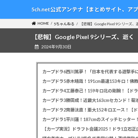
コ
ナ
5ch.net公式アンテナ【まとめサイト、
ン
ビ
テ
ゲ
HOME
5ちゃんねる
【悲報】Google Pixel 9シリーズ
ン
ー
ツ
シ
【悲報】Google Pixel 9シリーズ、逝く
へ
ョ
2024年9月30日
ス
ン
キ
に
ッ
移
プ
動
カープドラ6西川篤夢！「日本を代表する遊撃手に
カープドラ5赤木晴哉！191cm最速153キロ！佛
カープドラ4工藤泰己！159キロ北の剛腕！【ドラ
カープドラ3勝田成！近畿大163cmセカンド！菊
カープドラ2齊藤汰直！亜大152キロエース！【ド
【カープ実況】ドラフト会議2025！ドラ1立石