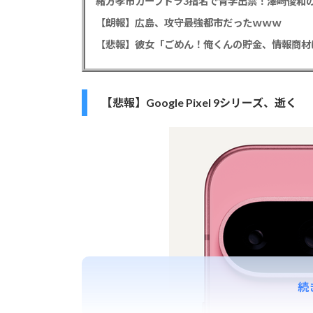
緒方孝市カープドラ3指名で青学出禁！澤﨑俊和の
【朗報】広島、攻守最強都市だったｗｗｗ
【悲報】Google Pixel 9シリーズ、逝く
続