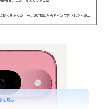
逆指名まで10年間スカウト出禁
【悲報】彼女「ごめん！俺くんの貯金、情報商材に使っちゃった」→…問い詰めたらギャン泣きされたんだが俺が悪いのか？
きを見る