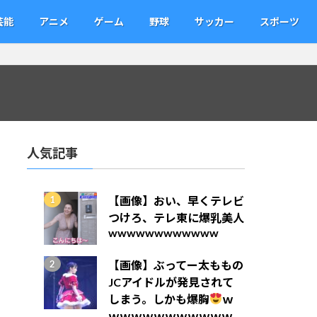
芸能
アニメ
ゲーム
野球
サッカー
スポーツ
人気記事
【画像】おい、早くテレビ
つけろ、テレ東に爆乳美人
wwwwwwwwwwww
【画像】ぶってー太ももの
JCアイドルが発見されて
しまう。しかも爆胸
ｗ
ｗｗｗｗｗｗｗｗｗｗｗ