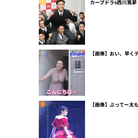
カープドラ6西川篤夢
【画像】おい、早くテ
【画像】ぶってー太も