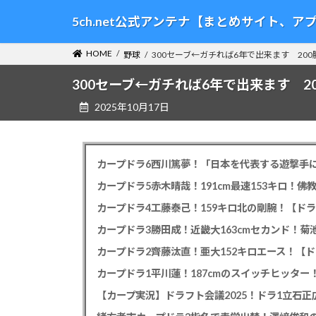
コ
ナ
5ch.net公式アンテナ【まとめサイト、
ン
ビ
テ
ゲ
HOME
野球
300セーブ←ガチれば6年で出来ます 20
ン
ー
ツ
シ
300セーブ←ガチれば6年で出来ます 2
へ
ョ
2025年10月17日
ス
ン
キ
に
ッ
移
プ
動
カープドラ6西川篤夢！「日本を代表する遊撃手に
カープドラ5赤木晴哉！191cm最速153キロ！佛
カープドラ4工藤泰己！159キロ北の剛腕！【ドラ
カープドラ3勝田成！近畿大163cmセカンド！菊
カープドラ2齊藤汰直！亜大152キロエース！【ド
【カープ実況】ドラフト会議2025！ドラ1立石