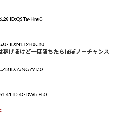
6.28 ID:QSTayHnu0
45.07 ID:N1TxHdCh0
は稼げるけど一度落ちたらほぼノーチャンス
20.43 ID:YxNG7VlZ0
:51.41 ID:4GDWIqEh0
よ