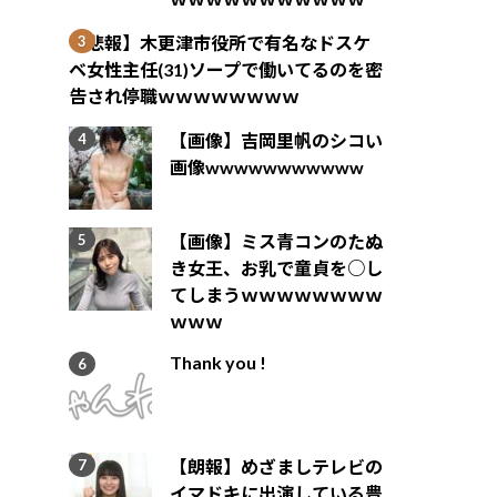
【悲報】木更津市役所で有名なドスケ
ベ女性主任(31)ソープで働いてるのを密
告され停職ｗｗｗｗｗｗｗｗ
【画像】吉岡里帆のシコい
画像wwwwwwwwwww
【画像】ミス青コンのたぬ
き女王、お乳で童貞を○し
てしまうｗｗｗｗｗｗｗｗ
ｗｗｗ
Thank you !
【朗報】めざましテレビの
イマドキに出演している豊