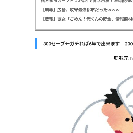
緒方孝市カープドラ3指名で青学出禁！澤﨑俊和の
【朗報】広島、攻守最強都市だったｗｗｗ
300セーブ←ガチれば6年で出来ます 20
転載元:
h