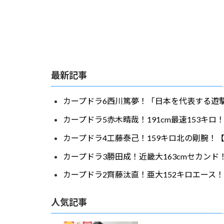
最新記事
カープドラ6西川篤夢！「日本を代表する遊撃
カープドラ5赤木晴哉！191cm最速153キ
カープドラ4工藤泰己！159キロ北の剛腕！【
カープドラ3勝田成！近畿大163cmセカンド
カープドラ2齊藤汰直！亜大152キロエース！
人気記事