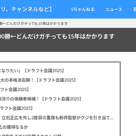
アプリ、チャンネルなど】
5ちゃんねる
ニュース
0勝←どんだけガチっても15年はかかります
00勝←どんだけガチっても15年はかかります
なりたい」【ドラフト会議2025】
教大の本格派右腕！【ドラフト会議2025】
フト会議2025】
池涼介の後継者候補！【ドラフト会議2025】
ラフト会議2025】
カープドラ1平川蓮！187cmのスイッチヒッター！立石正広を外し2度目の重複も新井監督がクジを引き当てる！【ドラフト会議2025】
正広の獲得なるか