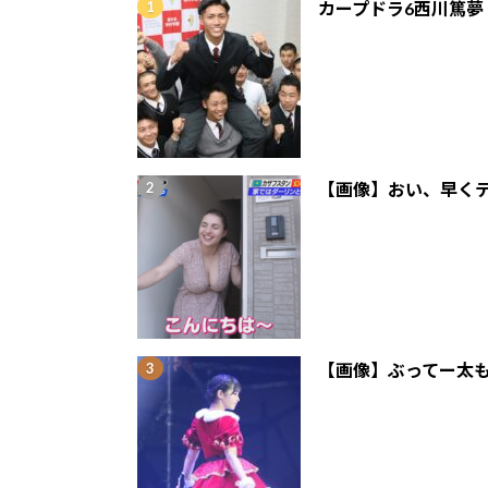
カープドラ6西川篤夢
【画像】おい、早くテ
【画像】ぶってー太も