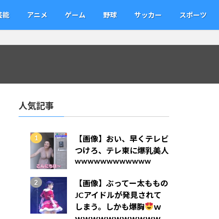
芸能
アニメ
ゲーム
野球
サッカー
スポーツ
人気記事
【画像】おい、早くテレビ
つけろ、テレ東に爆乳美人
wwwwwwwwwwww
【画像】ぶってー太ももの
JCアイドルが発見されて
しまう。しかも爆胸
ｗ
ｗｗｗｗｗｗｗｗｗｗｗ