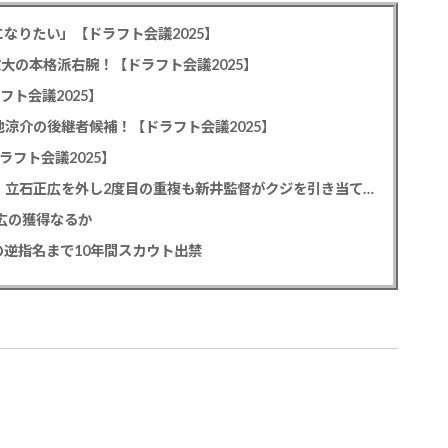
なりたい」【ドラフト会議2025】
教大の本格派右腕！【ドラフト会議2025】
フト会議2025】
池涼介の後継者候補！【ドラフト会議2025】
ラフト会議2025】
カープドラ1平川蓮！187cmのスイッチヒッター！立石正広を外し2度目の重複も新井監督がクジを引き当てる！【ドラフト会議2025】
正広の獲得なるか
逆指名まで10年間スカウト出禁