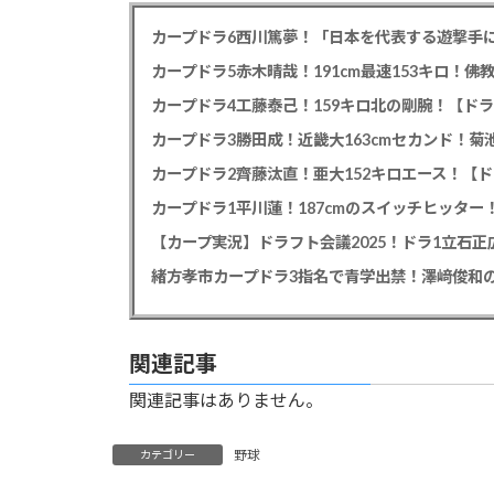
カープドラ6西川篤夢！「日本を代表する遊撃手に
カープドラ5赤木晴哉！191cm最速153キロ！佛
カープドラ4工藤泰己！159キロ北の剛腕！【ドラ
カープドラ3勝田成！近畿大163cmセカンド！菊
カープドラ2齊藤汰直！亜大152キロエース！【ド
【カープ実況】ドラフト会議2025！ドラ1立石
緒方孝市カープドラ3指名で青学出禁！澤﨑俊和の
関連記事
関連記事はありません。
野球
カテゴリー