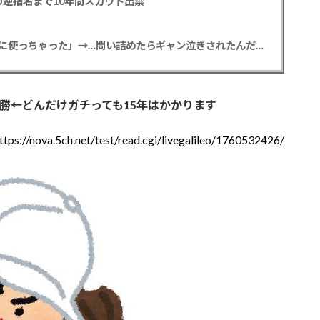
逆指名まで10年間スカウト出禁
【悲報】彼女「ごめん！俺くんの貯金、情報商材に使っちゃった」→…問い詰めたらギャン泣きされたんだが俺が悪いのか？
0勝←どんだけガチっても15年はかかります
ttps://nova.5ch.net/test/read.cgi/livegalileo/1760532426/