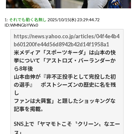
1:
それでも動く名無し
2025/10/15(水) 23:29:44.72
ID:WMNGbYWx0
https://news.yahoo.co.jp/articles/04f4e4b4
b601200fe44d56d8942b42d14f1958a1
米メディア「スポーツキーダ」は山本の快
挙について「アストロズ・バーランダーか
ら8年後
山本由伸が『非不正投手として完投した初
の選手』 ポストシーズンの歴史に名を残
し
ファンは大興奮」と題したショッキングな
記事を掲載。
SNS上で「ヤマモトこそ〝クリーン〟なエー
ス」