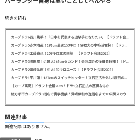
バーランダー自身は悪いことしてへんやろ
続きを読む
カープドラ6西川篤夢！「日本を代表する遊撃手になりたい」【ドラフト会議2025】
カープドラ5赤木晴哉！191cm最速153キロ！佛教大の本格派右腕！【ドラフト会議2025】
カープドラ4工藤泰己！159キロ北の剛腕！【ドラフト会議2025】
カープドラ3勝田成！近畿大163cmセカンド！菊池涼介の後継者候補！【ドラフト会議2025】
カープドラ2齊藤汰直！亜大152キロエース！【ドラフト会議2025】
カープドラ1平川蓮！187cmのスイッチヒッター！立石正広を外し2度目の重複も新井監督がクジを引き当てる！【ドラフト会議2025】
【カープ実況】ドラフト会議2025！ドラ1立石正広の獲得なるか
緒方孝市カープドラ3指名で青学出禁！澤﨑俊和の逆指名まで10年間スカウト出禁
関連記事
関連記事はありません。