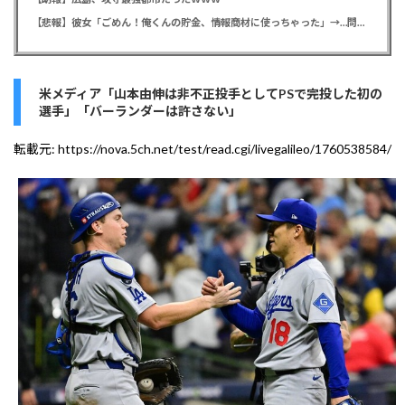
【悲報】彼女「ごめん！俺くんの貯金、情報商材に使っちゃった」→…問い詰めたらギャン泣きされたんだが俺が悪いのか？
米メディア「山本由伸は非不正投手としてPSで完投した初の
選手」「バーランダーは許さない」
転載元:
https://nova.5ch.net/test/read.cgi/livegalileo/1760538584/