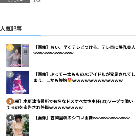
野球
カテゴリー
人気記事
【画像】おい、早くテレビつけろ、テレ東に爆乳美人
wwwwwwwwwwww
【画像】ぶってー太もものJCアイドルが発見されてし
まう。しかも爆胸
ｗｗｗｗｗｗｗｗｗｗｗｗ
【悲報】木更津市役所で有名なドスケベ女性主任(31)ソープで働い
てるのを密告され停職ｗｗｗｗｗｗｗｗ
【画像】吉岡里帆のシコい画像wwwwwwwwwww