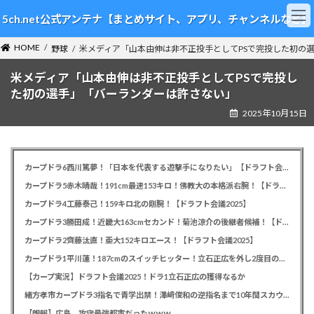
コ
ナ
5ch.net公式アンテナ【まとめサイト、アプリ、チャンネルなど】
ン
ビ
テ
ゲ
HOME
ン
ー
野球
米メディア「山本由伸は非不正投手としてPSで完投した初の
ツ
シ
米メディア「山本由伸は非不正投手としてPSで完投し
へ
ョ
ス
ン
た初の選手」「バーランダーは許さない」
キ
に
2025年10月15日
ッ
移
プ
動
カープドラ6西川篤夢！「日本を代表する遊撃手になりたい」【ドラフト会議2025】
カープドラ5赤木晴哉！191cm最速153キロ！佛教大の本格派右腕！【ドラフト会議2025】
カープドラ4工藤泰己！159キロ北の剛腕！【ドラフト会議2025】
カープドラ3勝田成！近畿大163cmセカンド！菊池涼介の後継者候補！【ドラフト会議2025】
カープドラ2齊藤汰直！亜大152キロエース！【ドラフト会議2025】
カープドラ1平川蓮！187cmのスイッチヒッター！立石正広を外し2度目の重複も新井監督がクジを引き当てる！【ドラフト会議2025】
【カープ実況】ドラフト会議2025！ドラ1立石正広の獲得なるか
緒方孝市カープドラ3指名で青学出禁！澤﨑俊和の逆指名まで10年間スカウト出禁
【朗報】広島、攻守最強都市だったｗｗｗ