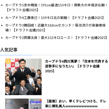
カープドラ5赤木晴哉！191cm最速153キロ！佛教大の本格派右腕！
【ドラフト会議2025】
カープドラ4工藤泰己！159キロ北の剛腕！【ドラフト会議2025】
カープドラ3勝田成！近畿大163cmセカンド！菊池涼介の後継者候
補！【ドラフト会議2025】
カープドラ2齊藤汰直！亜大152キロエース！【ドラフト会議2025】
人気記事
カープドラ6西川篤夢！「日本を代表する
遊撃手になりたい」【ドラフト会議
2025】
【画像】おい、早くテレビつけろ、テレ
東に爆乳美人wwwwwwwwwwww