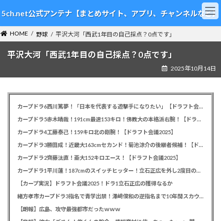
コ
ナ
5ch.net公式アンテナ【まとめサイト、アプリ、チャンネルなど】
ン
ビ
テ
ゲ
HOME
ン
ー
野球
平沢大河「西武1年目の自己採点？0点です」
ツ
シ
平沢大河「西武1年目の自己採点？0点です」
へ
ョ
ス
ン
2025年10月14日
キ
に
ッ
移
プ
動
カープドラ6西川篤夢！「日本を代表する遊撃手になりたい」【ドラフト会議2025】
カープドラ5赤木晴哉！191cm最速153キロ！佛教大の本格派右腕！【ドラフト会議2025】
カープドラ4工藤泰己！159キロ北の剛腕！【ドラフト会議2025】
カープドラ3勝田成！近畿大163cmセカンド！菊池涼介の後継者候補！【ドラフト会議2025】
カープドラ2齊藤汰直！亜大152キロエース！【ドラフト会議2025】
カープドラ1平川蓮！187cmのスイッチヒッター！立石正広を外し2度目の重複も新井監督がクジを引き当てる！【ドラフト会議2025】
【カープ実況】ドラフト会議2025！ドラ1立石正広の獲得なるか
緒方孝市カープドラ3指名で青学出禁！澤﨑俊和の逆指名まで10年間スカウト出禁
【朗報】広島、攻守最強都市だったｗｗｗ