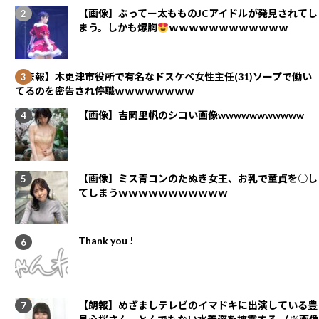
【画像】ぶってー太もものJCアイドルが発見されてし
まう。しかも爆胸
ｗｗｗｗｗｗｗｗｗｗｗｗ
【悲報】木更津市役所で有名なドスケベ女性主任(31)ソープで働い
てるのを密告され停職ｗｗｗｗｗｗｗｗ
【画像】吉岡里帆のシコい画像wwwwwwwwwww
【画像】ミス青コンのたぬき女王、お乳で童貞を○し
てしまうｗｗｗｗｗｗｗｗｗｗｗ
Thank you !
【朗報】めざましテレビのイマドキに出演している豊