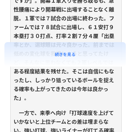
ですか」。開幕１軍入りを勝ち取るも、急
性腰痛により開幕戦に出場することなく離
脱。１軍では７試合の出場に終わった。フ
ァームでは７８試合に出場し、６１安打９
本塁打３０打点、打率２割７分４厘「出塁
率とか、選球眼は元々良かった。前までは
低めの変化球を我慢しようと思ってたけ
続きを見る
ど、そんなに思わなくても２軍レベルでは
ある程度結果を残せた。そこは自信にもな
ったし、しっかり狙っているボールを捉え
る確率も上がってきたのは今年は良かっ
た」。
一方で、来季へ向け「打球速度を上げて
いかないと上位チームとの差は埋まらな
い。強い打球、強いライナーが打てる確率