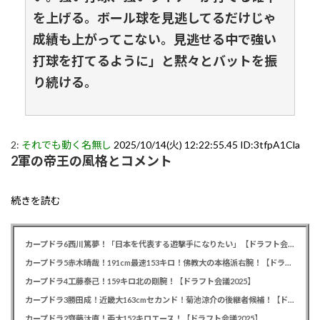
を上げる。ボール球を見逃してるだけじゃ
成績も上がってこない。見逃せる中で強い
打球を打てるように」と黙々とバットを振
り続ける。
2:
それでも動く名無し
2025/10/14(火) 12:22:55.45 ID:3tfpA1Cla
2軍の帝王の風格とコメント
続きを読む
カープドラ6西川篤夢！「日本を代表する遊撃手になりたい」【ドラフト会議2025】
カープドラ5赤木晴哉！191cm最速153キロ！佛教大の本格派右腕！【ドラフト会議2025】
カープドラ4工藤泰己！159キロ北の剛腕！【ドラフト会議2025】
カープドラ3勝田成！近畿大163cmセカンド！菊池涼介の後継者候補！【ドラフト会議2025】
カープドラ2齊藤汰直！亜大152キロエース！【ドラフト会議2025】