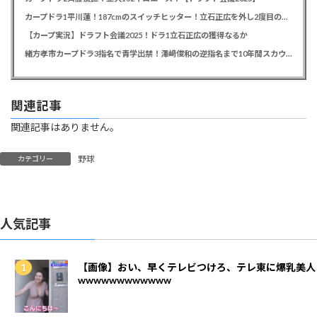
カープドラ1平川蓮！187cmのスイッチヒッター！立石正広を外し2度目の重複も新井監督がクジを引き当てる！【ドラフト会議2025】
【カープ実況】ドラフト会議2025！ドラ1立石正広の獲得なるか
緒方孝市カープドラ3指名で青学出禁！澤﨑俊和の逆指名まで10年間スカウト出禁
関連記事
関連記事はありません。
野球
カテゴリー
人気記事
【画像】おい、早くテレビつけろ、テレ東に爆乳美人
wwwwwwwwwwww