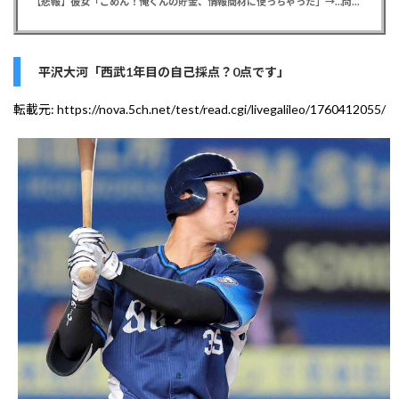
【悲報】彼女「ごめん！俺くんの貯金、情報商材に使っちゃった」→…問い詰めたらギャン泣きされたんだが俺が悪いのか？
平沢大河「西武1年目の自己採点？0点です」
転載元:
https://nova.5ch.net/test/read.cgi/livegalileo/1760412055/