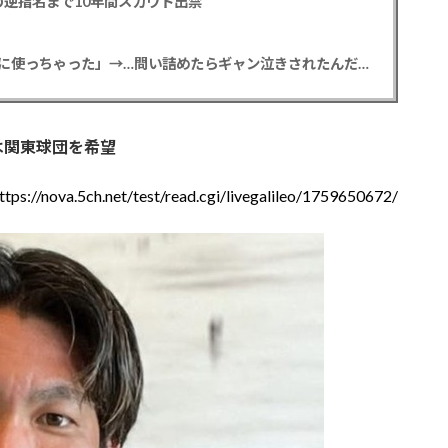
逆指名まで10年間スカウト出禁
【悲報】彼女「ごめん！俺くんの貯金、情報商材に使っちゃった」→…問い詰めたらギャン泣きされたんだが俺が悪いのか？
は関東球団を希望
ttps://nova.5ch.net/test/read.cgi/livegalileo/1759650672/