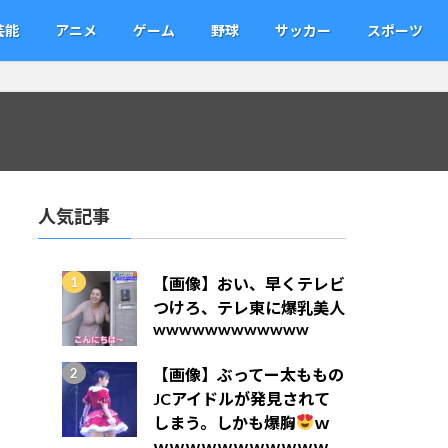
芸能
アニメ
ゲーム
野球
サッカー
スポーツ
人気記事
【画像】おい、早くテレビ
つけろ、テレ東に爆乳美人
wwwwwwwwwwww
【画像】ぶってー太ももの
JCアイドルが発見されて
しまう。しかも爆胸
ｗ
ｗｗｗｗｗｗｗｗｗｗｗ