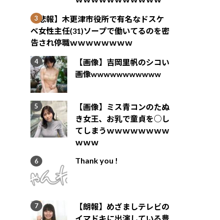
【悲報】木更津市役所で有名なドスケ
ベ女性主任(31)ソープで働いてるのを密
告され停職ｗｗｗｗｗｗｗｗ
【画像】吉岡里帆のシコい
画像wwwwwwwwwww
【画像】ミス青コンのたぬ
き女王、お乳で童貞を○し
てしまうｗｗｗｗｗｗｗｗ
ｗｗｗ
Thank you !
【朗報】めざましテレビの
イマドキに出演している豊