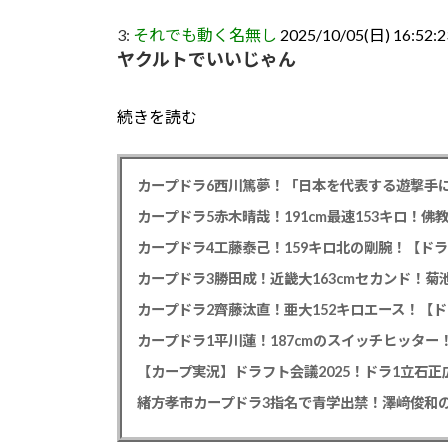
3:
それでも動く名無し
2025/10/05(日) 16:52:
ヤクルトでいいじゃん
続きを読む
カープドラ6西川篤夢！「日本を代表する遊撃手に
カープドラ5赤木晴哉！191cm最速153キロ！佛
カープドラ4工藤泰己！159キロ北の剛腕！【ドラ
カープドラ3勝田成！近畿大163cmセカンド！菊
カープドラ2齊藤汰直！亜大152キロエース！【ド
【カープ実況】ドラフト会議2025！ドラ1立石
緒方孝市カープドラ3指名で青学出禁！澤﨑俊和の