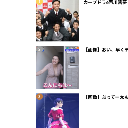
カープドラ6西川篤夢
【画像】おい、早くテ
【画像】ぶってー太も