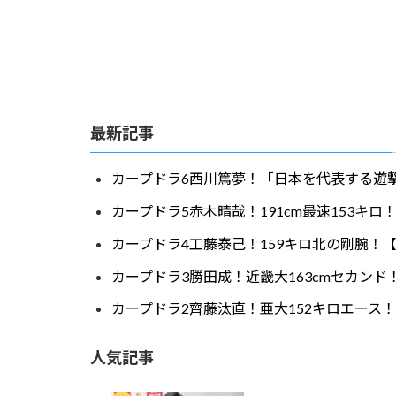
最新記事
カープドラ6西川篤夢！「日本を代表する遊撃
カープドラ5赤木晴哉！191cm最速153キ
カープドラ4工藤泰己！159キロ北の剛腕！【
カープドラ3勝田成！近畿大163cmセカンド
カープドラ2齊藤汰直！亜大152キロエース！
人気記事