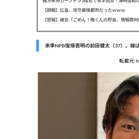
緒方孝市カープドラ3指名で青学出禁！澤﨑俊和の
【朗報】広島、攻守最強都市だったｗｗｗ
来季NPB復帰表明の前田健太（37）、嫁
転載元:
h