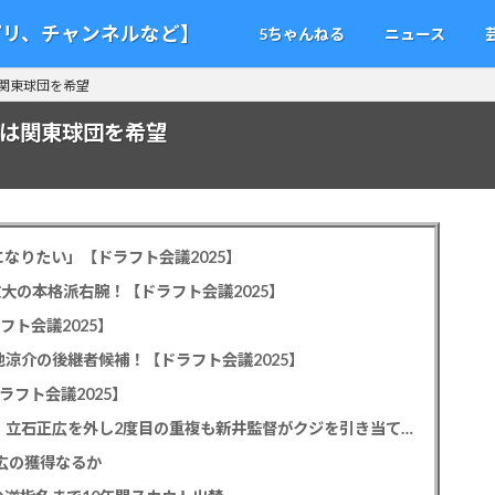
アプリ、チャンネルなど】
5ちゃんねる
ニュース
は関東球団を希望
嫁は関東球団を希望
なりたい」【ドラフト会議2025】
教大の本格派右腕！【ドラフト会議2025】
フト会議2025】
池涼介の後継者候補！【ドラフト会議2025】
ラフト会議2025】
カープドラ1平川蓮！187cmのスイッチヒッター！立石正広を外し2度目の重複も新井監督がクジを引き当てる！【ドラフト会議2025】
正広の獲得なるか