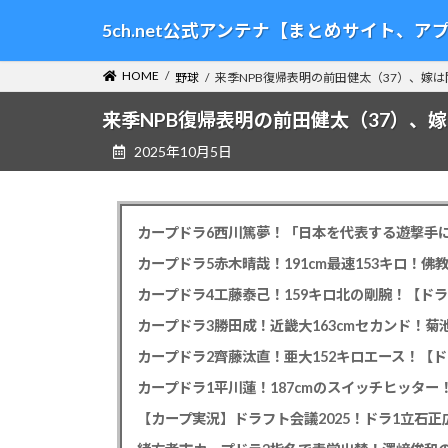
コ
ナ
5ch.net公式アンテナ【まとめサイト、
ン
ビ
テ
ゲ
HOME
野球
来季NPB復帰表明の前田健太（37）、嫁
ン
ー
ツ
シ
来季NPB復帰表明の前田健太（37）、
へ
ョ
2025年10月5日
ス
ン
キ
に
ッ
移
プ
動
カープドラ6西川篤夢！「日本を代表する遊撃手に
カープドラ5赤木晴哉！191cm最速153キロ！佛
カープドラ4工藤泰己！159キロ北の剛腕！【ドラ
カープドラ3勝田成！近畿大163cmセカンド！菊
カープドラ2齊藤汰直！亜大152キロエース！【ド
【カープ実況】ドラフト会議2025！ドラ1立石