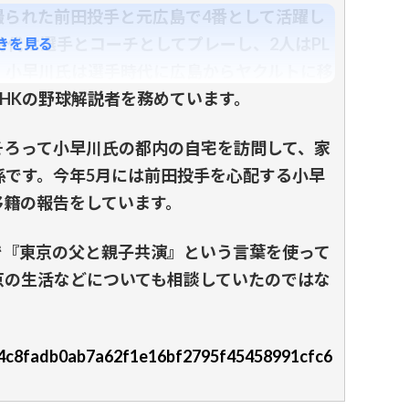
撮られた前田投手と元広島で4番として活躍し
時代は選手とコーチとしてプレーし、2人はPL
きを見る
。小早川氏は選手時代に広島からヤクルトに移
HKの野球解説者を務めています。
ろって小早川氏の都内の自宅を訪問して、家
係です。今年5月には前田投手を心配する小早
移籍の報告をしています。
で『東京の父と親子共演』という言葉を使って
京の生活などについても相談していたのではな
/9d4c8fadb0ab7a62f1e16bf2795f45458991cfc6