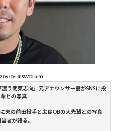
12.06 ID:H8SWGHcf0
漂う関東志向」元アナウンサー妻がSNSに投
先輩との写真
に夫の前田投手と広島OBの大先輩との写真
担当者が語る。