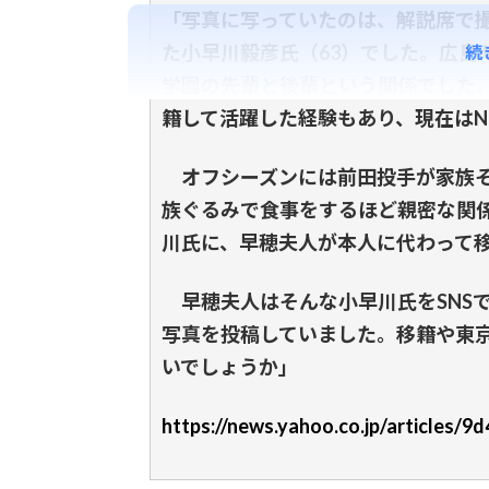
「写真に写っていたのは、解説席で
た小早川毅彦氏（63）でした。広島
続
学園の先輩と後輩という関係でした
籍して活躍した経験もあり、現在はN
オフシーズンには前田投手が家族そ
族ぐるみで食事をするほど親密な関
川氏に、早穂夫人が本人に代わって
早穂夫人はそんな小早川氏をSNS
写真を投稿していました。移籍や東
いでしょうか」
https://news.yahoo.co.jp/articles