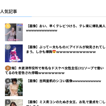
人気記事
【画像】おい、早くテレビつけろ、テレ東に爆乳美人
wwwwwwwwwwww
【画像】ぶってー太もものJCアイドルが発見されてし
まう。しかも爆胸
ｗｗｗｗｗｗｗｗｗｗｗｗ
【悲報】木更津市役所で有名なドスケベ女性主任(31)ソープで働い
てるのを密告され停職ｗｗｗｗｗｗｗｗ
【画像】吉岡里帆のシコい画像wwwwwwwwwww
【画像】ミス青コンのたぬき女王、お乳で童貞を○し