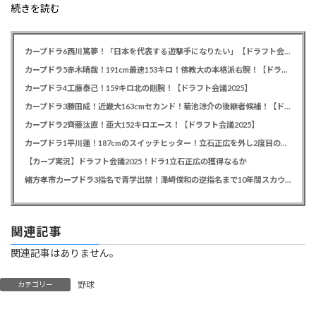
続きを読む
カープドラ6西川篤夢！「日本を代表する遊撃手になりたい」【ドラフト会議2025】
カープドラ5赤木晴哉！191cm最速153キロ！佛教大の本格派右腕！【ドラフト会議2025】
カープドラ4工藤泰己！159キロ北の剛腕！【ドラフト会議2025】
カープドラ3勝田成！近畿大163cmセカンド！菊池涼介の後継者候補！【ドラフト会議2025】
カープドラ2齊藤汰直！亜大152キロエース！【ドラフト会議2025】
カープドラ1平川蓮！187cmのスイッチヒッター！立石正広を外し2度目の重複も新井監督がクジを引き当てる！【ドラフト会議2025】
【カープ実況】ドラフト会議2025！ドラ1立石正広の獲得なるか
緒方孝市カープドラ3指名で青学出禁！澤﨑俊和の逆指名まで10年間スカウト出禁
関連記事
関連記事はありません。
野球
カテゴリー