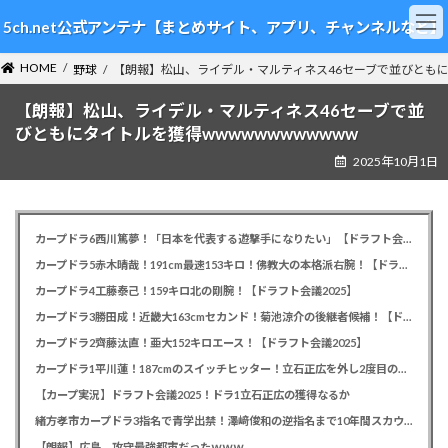
コ
ナ
5ch.net公式アンテナ【まとめサイト、アプリ、チャンネルなど】
ン
ビ
テ
ゲ
HOME
ン
ー
野球
【朗報】松山、ライデル・マルティネス46セーブで並びともにタ
ツ
シ
【朗報】松山、ライデル・マルティネス46セーブで並
へ
ョ
ス
ン
びともにタイトルを獲得wwwwwwwwwwww
キ
に
2025年10月1日
ッ
移
プ
動
カープドラ6西川篤夢！「日本を代表する遊撃手になりたい」【ドラフト会議2025】
カープドラ5赤木晴哉！191cm最速153キロ！佛教大の本格派右腕！【ドラフト会議2025】
カープドラ4工藤泰己！159キロ北の剛腕！【ドラフト会議2025】
カープドラ3勝田成！近畿大163cmセカンド！菊池涼介の後継者候補！【ドラフト会議2025】
カープドラ2齊藤汰直！亜大152キロエース！【ドラフト会議2025】
カープドラ1平川蓮！187cmのスイッチヒッター！立石正広を外し2度目の重複も新井監督がクジを引き当てる！【ドラフト会議2025】
【カープ実況】ドラフト会議2025！ドラ1立石正広の獲得なるか
緒方孝市カープドラ3指名で青学出禁！澤﨑俊和の逆指名まで10年間スカウト出禁
【朗報】広島、攻守最強都市だったｗｗｗ