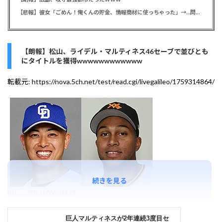
【悲報】彼女「ごめん！俺くんの貯金、情報商材に使っちゃった」→…問い詰めたらギャン泣きされたんだが俺が悪いのか？
【朗報】松山、ライデル・マルティネス46セーブで並びとも
にタイトルを獲得wwwwwwwwwwww
転載元:
https://nova.5ch.net/test/read.cgi/livegalileo/1759314864/
続きを見る
https://ift.tt/WgehLr1