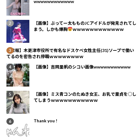
wwwwwwwwwwww
【画像】ぶってー太もものJCアイドルが発見されてし
まう。しかも爆胸
ｗｗｗｗｗｗｗｗｗｗｗｗ
【悲報】木更津市役所で有名なドスケベ女性主任(31)ソープで働い
てるのを密告され停職ｗｗｗｗｗｗｗｗ
【画像】吉岡里帆のシコい画像wwwwwwwwwww
【画像】ミス青コンのたぬき女王、お乳で童貞を○し
てしまうｗｗｗｗｗｗｗｗｗｗｗ
Thank you !