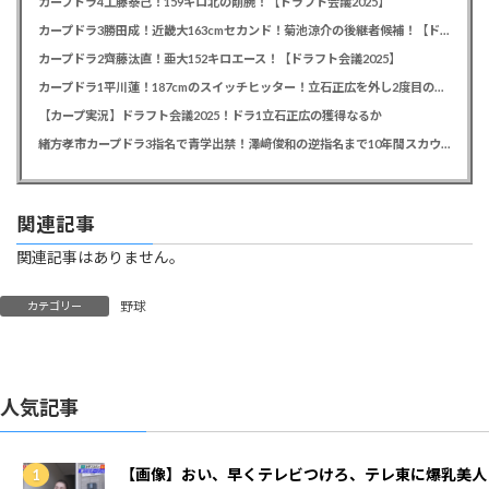
カープドラ4工藤泰己！159キロ北の剛腕！【ドラフト会議2025】
カープドラ3勝田成！近畿大163cmセカンド！菊池涼介の後継者候補！【ドラフト会議2025】
カープドラ2齊藤汰直！亜大152キロエース！【ドラフト会議2025】
カープドラ1平川蓮！187cmのスイッチヒッター！立石正広を外し2度目の重複も新井監督がクジを引き当てる！【ドラフト会議2025】
【カープ実況】ドラフト会議2025！ドラ1立石正広の獲得なるか
緒方孝市カープドラ3指名で青学出禁！澤﨑俊和の逆指名まで10年間スカウト出禁
関連記事
関連記事はありません。
野球
カテゴリー
人気記事
【画像】おい、早くテレビつけろ、テレ東に爆乳美人