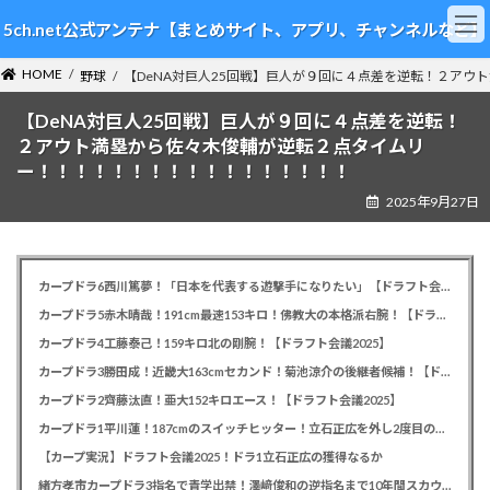
コ
ナ
5ch.net公式アンテナ【まとめサイト、アプリ、チャンネルなど】
ン
ビ
テ
ゲ
HOME
ン
ー
野球
【DeNA対巨人25回戦】巨人が９回に４点差を逆転！２ア
ツ
シ
【DeNA対巨人25回戦】巨人が９回に４点差を逆転！
へ
ョ
ス
ン
２アウト満塁から佐々木俊輔が逆転２点タイムリ
キ
に
ー！！！！！！！！！！！！！！！！！
ッ
移
2025年9月27日
プ
動
カープドラ6西川篤夢！「日本を代表する遊撃手になりたい」【ドラフト会議2025】
カープドラ5赤木晴哉！191cm最速153キロ！佛教大の本格派右腕！【ドラフト会議2025】
カープドラ4工藤泰己！159キロ北の剛腕！【ドラフト会議2025】
カープドラ3勝田成！近畿大163cmセカンド！菊池涼介の後継者候補！【ドラフト会議2025】
カープドラ2齊藤汰直！亜大152キロエース！【ドラフト会議2025】
カープドラ1平川蓮！187cmのスイッチヒッター！立石正広を外し2度目の重複も新井監督がクジを引き当てる！【ドラフト会議2025】
【カープ実況】ドラフト会議2025！ドラ1立石正広の獲得なるか
緒方孝市カープドラ3指名で青学出禁！澤﨑俊和の逆指名まで10年間スカウト出禁