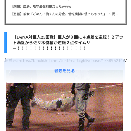
【朗報】広島、攻守最強都市だったｗｗｗ
【悲報】彼女「ごめん！俺くんの貯金、情報商材に使っちゃった」→…問い詰めたらギャン泣きされたんだが俺が悪いのか？
【DeNA対巨人25回戦】巨人が９回に４点差を逆転！２アウ
ト満塁から佐々木俊輔が逆転２点タイムリ
ー！！！！！！！！！！！！！！！！！
転載元:
https://tanuki.5ch.net/test/read.cgi/livebase/1758962146/
続きを見る