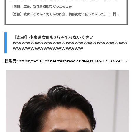
【朗報】広島、攻守最強都市だったｗｗｗ
【悲報】彼女「ごめん！俺くんの貯金、情報商材に使っちゃった」→…問い詰めたらギャン泣きされたんだが俺が悪いのか？
【悲報】小泉進次郎も2万円配らないくさい
WWWWWWWWWWWWWWWWWWWWWWWWWW
WWWWWWWWWWWWWWWW
転載元:
https://nova.5ch.net/test/read.cgi/livegalileo/1758365891/