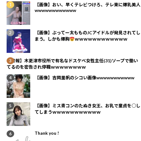
【画像】おい、早くテレビつけろ、テレ東に爆乳美人
wwwwwwwwwwww
【画像】ぶってー太もものJCアイドルが発見されてし
まう。しかも爆胸
ｗｗｗｗｗｗｗｗｗｗｗｗ
【悲報】木更津市役所で有名なドスケベ女性主任(31)ソープで働い
てるのを密告され停職ｗｗｗｗｗｗｗｗ
【画像】吉岡里帆のシコい画像wwwwwwwwwww
【画像】ミス青コンのたぬき女王、お乳で童貞を○し
てしまうｗｗｗｗｗｗｗｗｗｗｗ
Thank you !