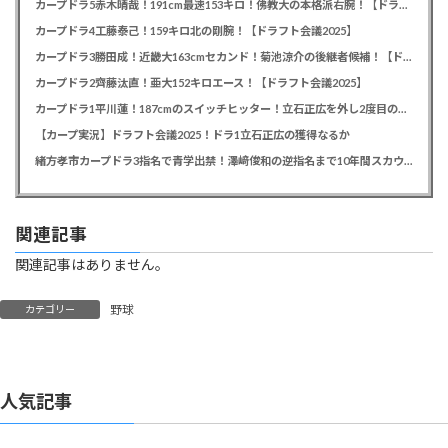
カープドラ5赤木晴哉！191cm最速153キロ！佛教大の本格派右腕！【ドラフト会議2025】
カープドラ4工藤泰己！159キロ北の剛腕！【ドラフト会議2025】
カープドラ3勝田成！近畿大163cmセカンド！菊池涼介の後継者候補！【ドラフト会議2025】
カープドラ2齊藤汰直！亜大152キロエース！【ドラフト会議2025】
カープドラ1平川蓮！187cmのスイッチヒッター！立石正広を外し2度目の重複も新井監督がクジを引き当てる！【ドラフト会議2025】
【カープ実況】ドラフト会議2025！ドラ1立石正広の獲得なるか
緒方孝市カープドラ3指名で青学出禁！澤﨑俊和の逆指名まで10年間スカウト出禁
関連記事
関連記事はありません。
野球
カテゴリー
人気記事