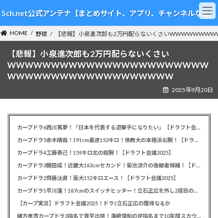
コ
ナ
5ch.net公式アンテナ【まとめサイト、アプリ、チャンネルなど】
ン
ビ
テ
ゲ
HOME
ン
ー
野球
【悲報】小泉進次郎も2万円配らないくさいWWWWWWWW
ツ
シ
【悲報】小泉進次郎も2万円配らないくさい
へ
ョ
ス
ン
WWWWWWWWWWWWWWWWWWWWWWW
キ
に
WWWWWWWWWWWWWWWWWWW
ッ
移
2025年9月20日
プ
動
カープドラ6西川篤夢！「日本を代表する遊撃手になりたい」【ドラフト会議2025】
カープドラ5赤木晴哉！191cm最速153キロ！佛教大の本格派右腕！【ドラフト会議2025】
カープドラ4工藤泰己！159キロ北の剛腕！【ドラフト会議2025】
カープドラ3勝田成！近畿大163cmセカンド！菊池涼介の後継者候補！【ドラフト会議2025】
カープドラ2齊藤汰直！亜大152キロエース！【ドラフト会議2025】
カープドラ1平川蓮！187cmのスイッチヒッター！立石正広を外し2度目の重複も新井監督がクジを引き当てる！【ドラフト会議2025】
【カープ実況】ドラフト会議2025！ドラ1立石正広の獲得なるか
緒方孝市カープドラ3指名で青学出禁！澤﨑俊和の逆指名まで10年間スカウト出禁