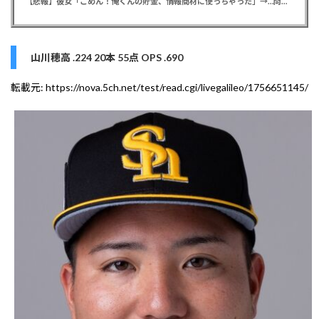
【悲報】彼女「ごめん！俺くんの貯金、情報商材に使っちゃった」→…問い詰めたらギャン泣きされたんだが俺が悪いのか？
山川穂高 .224 20本 55点 OPS .690
転載元:
https://nova.5ch.net/test/read.cgi/livegalileo/1756651145/