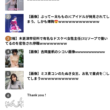
【画像】ぶってー太もものJCアイドルが発見されてし
まう。しかも爆胸
ｗｗｗｗｗｗｗｗｗｗｗｗ
【悲報】木更津市役所で有名なドスケベ女性主任(31)ソープで働い
てるのを密告され停職ｗｗｗｗｗｗｗｗ
【画像】吉岡里帆のシコい画像wwwwwwwwwww
【画像】ミス青コンのたぬき女王、お乳で童貞を○し
てしまうｗｗｗｗｗｗｗｗｗｗｗ
Thank you !