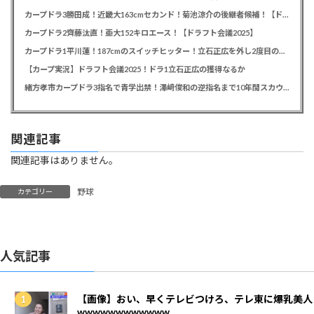
カープドラ3勝田成！近畿大163cmセカンド！菊池涼介の後継者候補！【ドラフト会議2025】
カープドラ2齊藤汰直！亜大152キロエース！【ドラフト会議2025】
カープドラ1平川蓮！187cmのスイッチヒッター！立石正広を外し2度目の重複も新井監督がクジを引き当てる！【ドラフト会議2025】
【カープ実況】ドラフト会議2025！ドラ1立石正広の獲得なるか
緒方孝市カープドラ3指名で青学出禁！澤﨑俊和の逆指名まで10年間スカウト出禁
関連記事
関連記事はありません。
野球
カテゴリー
人気記事
【画像】おい、早くテレビつけろ、テレ東に爆乳美人
wwwwwwwwwwww