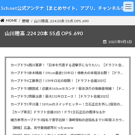
コ
ナ
5ch.net公式アンテナ【まとめサイト、アプリ、チャンネルなど】
ン
ビ
テ
ゲ
HOME
ン
ー
野球
山川穂高 .224 20本 55点 OPS .690
ツ
シ
山川穂高 .224 20本 55点 OPS .690
へ
ョ
ス
ン
2025年9月1日
キ
に
ッ
移
プ
動
カープドラ6西川篤夢！「日本を代表する遊撃手になりたい」【ドラフト会議2025】
カープドラ5赤木晴哉！191cm最速153キロ！佛教大の本格派右腕！【ドラフト会議2025】
カープドラ4工藤泰己！159キロ北の剛腕！【ドラフト会議2025】
カープドラ3勝田成！近畿大163cmセカンド！菊池涼介の後継者候補！【ドラフト会議2025】
カープドラ2齊藤汰直！亜大152キロエース！【ドラフト会議2025】
カープドラ1平川蓮！187cmのスイッチヒッター！立石正広を外し2度目の重複も新井監督がクジを引き当てる！【ドラフト会議2025】
【カープ実況】ドラフト会議2025！ドラ1立石正広の獲得なるか
緒方孝市カープドラ3指名で青学出禁！澤﨑俊和の逆指名まで10年間スカウト出禁
【朗報】広島、攻守最強都市だったｗｗｗ