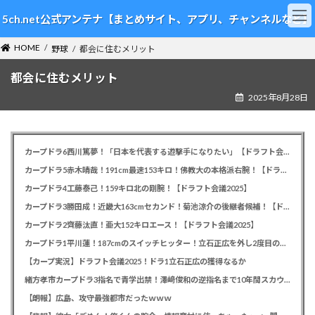
コ
ナ
5ch.net公式アンテナ【まとめサイト、アプリ、チャンネルなど】
ン
ビ
テ
ゲ
HOME
ン
ー
野球
都会に住むメリット
ツ
シ
都会に住むメリット
へ
ョ
ス
ン
2025年8月28日
キ
に
ッ
移
プ
動
カープドラ6西川篤夢！「日本を代表する遊撃手になりたい」【ドラフト会議2025】
カープドラ5赤木晴哉！191cm最速153キロ！佛教大の本格派右腕！【ドラフト会議2025】
カープドラ4工藤泰己！159キロ北の剛腕！【ドラフト会議2025】
カープドラ3勝田成！近畿大163cmセカンド！菊池涼介の後継者候補！【ドラフト会議2025】
カープドラ2齊藤汰直！亜大152キロエース！【ドラフト会議2025】
カープドラ1平川蓮！187cmのスイッチヒッター！立石正広を外し2度目の重複も新井監督がクジを引き当てる！【ドラフト会議2025】
【カープ実況】ドラフト会議2025！ドラ1立石正広の獲得なるか
緒方孝市カープドラ3指名で青学出禁！澤﨑俊和の逆指名まで10年間スカウト出禁
【朗報】広島、攻守最強都市だったｗｗｗ