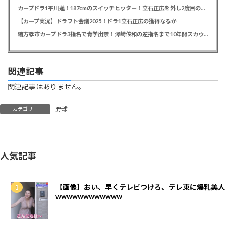
カープドラ1平川蓮！187cmのスイッチヒッター！立石正広を外し2度目の重複も新井監督がクジを引き当てる！【ドラフト会議2025】
【カープ実況】ドラフト会議2025！ドラ1立石正広の獲得なるか
緒方孝市カープドラ3指名で青学出禁！澤﨑俊和の逆指名まで10年間スカウト出禁
関連記事
関連記事はありません。
野球
カテゴリー
人気記事
【画像】おい、早くテレビつけろ、テレ東に爆乳美人
wwwwwwwwwwww