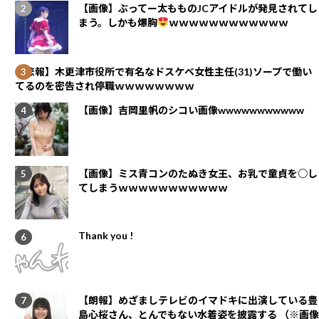
【画像】ぶってー太もものJCアイドルが発見されてし
まう。しかも爆胸
ｗｗｗｗｗｗｗｗｗｗｗｗ
【悲報】木更津市役所で有名なドスケベ女性主任(31)ソープで働い
てるのを密告され停職ｗｗｗｗｗｗｗｗ
【画像】吉岡里帆のシコい画像wwwwwwwwwww
【画像】ミス青コンのたぬき女王、お乳で童貞を○し
てしまうｗｗｗｗｗｗｗｗｗｗｗ
Thank you !
【朗報】めざましテレビのイマドキに出演している豊
島心桜さん、とんでもない水着姿を披露する （※画像