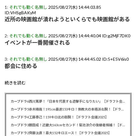
1:
それでも動く名無し
2025/08/27(水) 14:44:03.85
ID:VHSgBAKyM
近所の映画館が潰れようといくらでも映画館がある
2:
それでも動く名無し
2025/08/27(水) 14:44:40.04 ID:g2MjF7DK0
イベントが一番開催される
3:
それでも動く名無し
2025/08/27(水) 14:44:45.02 ID:5+E5V6is0
都会に住める
続きを読む
カープドラ6西川篤夢！「日本を代表する遊撃手になりたい」【ドラフト会議2025】
カープドラ5赤木晴哉！191cm最速153キロ！佛教大の本格派右腕！【ドラフト会議2025】
カープドラ4工藤泰己！159キロ北の剛腕！【ドラフト会議2025】
カープドラ3勝田成！近畿大163cmセカンド！菊池涼介の後継者候補！【ドラフト会議2025】
カープドラ2齊藤汰直！亜大152キロエース！【ドラフト会議2025】