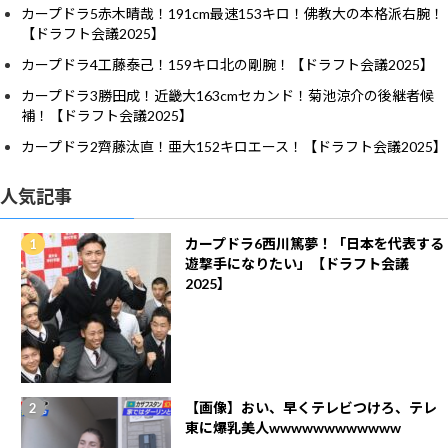
カープドラ5赤木晴哉！191cm最速153キロ！佛教大の本格派右腕！
【ドラフト会議2025】
カープドラ4工藤泰己！159キロ北の剛腕！【ドラフト会議2025】
カープドラ3勝田成！近畿大163cmセカンド！菊池涼介の後継者候
補！【ドラフト会議2025】
カープドラ2齊藤汰直！亜大152キロエース！【ドラフト会議2025】
人気記事
カープドラ6西川篤夢！「日本を代表する
遊撃手になりたい」【ドラフト会議
2025】
【画像】おい、早くテレビつけろ、テレ
東に爆乳美人wwwwwwwwwwww