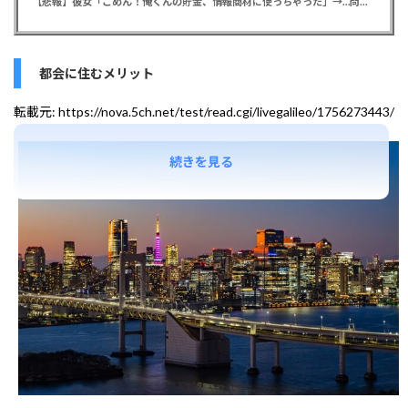
【悲報】彼女「ごめん！俺くんの貯金、情報商材に使っちゃった」→…問い詰めたらギャン泣きされたんだが俺が悪いのか？
都会に住むメリット
転載元:
https://nova.5ch.net/test/read.cgi/livegalileo/1756273443/
続きを見る