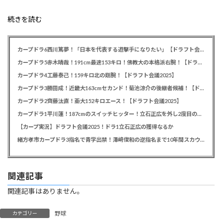
続きを読む
カープドラ6西川篤夢！「日本を代表する遊撃手になりたい」【ドラフト会議2025】
カープドラ5赤木晴哉！191cm最速153キロ！佛教大の本格派右腕！【ドラフト会議2025】
カープドラ4工藤泰己！159キロ北の剛腕！【ドラフト会議2025】
カープドラ3勝田成！近畿大163cmセカンド！菊池涼介の後継者候補！【ドラフト会議2025】
カープドラ2齊藤汰直！亜大152キロエース！【ドラフト会議2025】
カープドラ1平川蓮！187cmのスイッチヒッター！立石正広を外し2度目の重複も新井監督がクジを引き当てる！【ドラフト会議2025】
【カープ実況】ドラフト会議2025！ドラ1立石正広の獲得なるか
緒方孝市カープドラ3指名で青学出禁！澤﨑俊和の逆指名まで10年間スカウト出禁
関連記事
関連記事はありません。
野球
カテゴリー