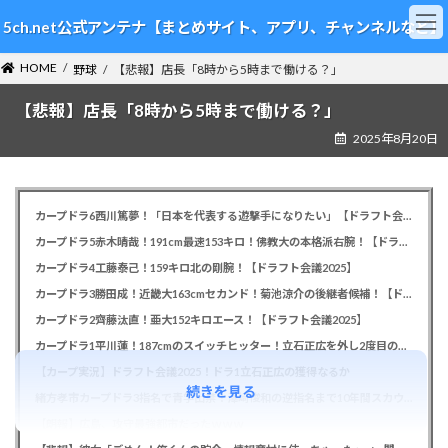
コ
ナ
5ch.net公式アンテナ【まとめサイト、アプリ、チャンネルなど】
ン
ビ
テ
ゲ
HOME
ン
ー
野球
【悲報】店長「8時から5時まで働ける？」
ツ
シ
【悲報】店長「8時から5時まで働ける？」
へ
ョ
ス
ン
2025年8月20日
キ
に
ッ
移
プ
動
カープドラ6西川篤夢！「日本を代表する遊撃手になりたい」【ドラフト会議2025】
カープドラ5赤木晴哉！191cm最速153キロ！佛教大の本格派右腕！【ドラフト会議2025】
カープドラ4工藤泰己！159キロ北の剛腕！【ドラフト会議2025】
カープドラ3勝田成！近畿大163cmセカンド！菊池涼介の後継者候補！【ドラフト会議2025】
カープドラ2齊藤汰直！亜大152キロエース！【ドラフト会議2025】
カープドラ1平川蓮！187cmのスイッチヒッター！立石正広を外し2度目の重複も新井監督がクジを引き当てる！【ドラフト会議2025】
【カープ実況】ドラフト会議2025！ドラ1立石正広の獲得なるか
続きを見る
緒方孝市カープドラ3指名で青学出禁！澤﨑俊和の逆指名まで10年間スカウト出禁
【朗報】広島、攻守最強都市だったｗｗｗ