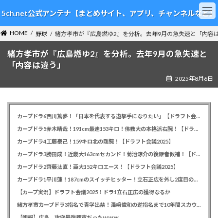
コ
ナ
5ch.net公式アンテナ【まとめサイト、アプリ、チャンネルなど】
ン
ビ
テ
ゲ
HOME
ン
ー
野球
緒方孝市が『広島燃ゆ2』を分析。去年9月の急失速と「内容
ツ
シ
緒方孝市が『広島燃ゆ2』を分析。去年9月の急失速と
へ
ョ
ス
ン
「内容は違う」
キ
に
2025年8月6日
ッ
移
プ
動
カープドラ6西川篤夢！「日本を代表する遊撃手になりたい」【ドラフト会議2025】
カープドラ5赤木晴哉！191cm最速153キロ！佛教大の本格派右腕！【ドラフト会議2025】
カープドラ4工藤泰己！159キロ北の剛腕！【ドラフト会議2025】
カープドラ3勝田成！近畿大163cmセカンド！菊池涼介の後継者候補！【ドラフト会議2025】
カープドラ2齊藤汰直！亜大152キロエース！【ドラフト会議2025】
カープドラ1平川蓮！187cmのスイッチヒッター！立石正広を外し2度目の重複も新井監督がクジを引き当てる！【ドラフト会議2025】
【カープ実況】ドラフト会議2025！ドラ1立石正広の獲得なるか
緒方孝市カープドラ3指名で青学出禁！澤﨑俊和の逆指名まで10年間スカウト出禁
【朗報】広島、攻守最強都市だったｗｗｗ