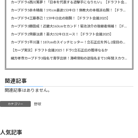
カープドラ6西川篤夢！「日本を代表する遊撃手になりたい」【ドラフト会議2025】
カープドラ5赤木晴哉！191cm最速153キロ！佛教大の本格派右腕！【ドラフト会議2025】
カープドラ4工藤泰己！159キロ北の剛腕！【ドラフト会議2025】
カープドラ3勝田成！近畿大163cmセカンド！菊池涼介の後継者候補！【ドラフト会議2025】
カープドラ2齊藤汰直！亜大152キロエース！【ドラフト会議2025】
カープドラ1平川蓮！187cmのスイッチヒッター！立石正広を外し2度目の重複も新井監督がクジを引き当てる！【ドラフト会議2025】
【カープ実況】ドラフト会議2025！ドラ1立石正広の獲得なるか
緒方孝市カープドラ3指名で青学出禁！澤﨑俊和の逆指名まで10年間スカウト出禁
関連記事
関連記事はありません。
野球
カテゴリー
人気記事