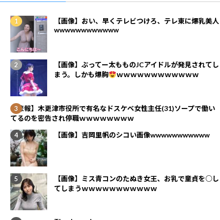
【画像】おい、早くテレビつけろ、テレ東に爆乳美人
wwwwwwwwwwww
【画像】ぶってー太もものJCアイドルが発見されてし
まう。しかも爆胸
ｗｗｗｗｗｗｗｗｗｗｗｗ
【悲報】木更津市役所で有名なドスケベ女性主任(31)ソープで働い
てるのを密告され停職ｗｗｗｗｗｗｗｗ
【画像】吉岡里帆のシコい画像wwwwwwwwwww
【画像】ミス青コンのたぬき女王、お乳で童貞を○し
てしまうｗｗｗｗｗｗｗｗｗｗｗ