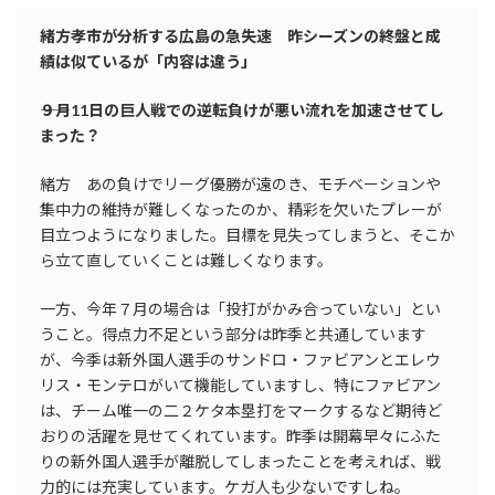
緒方孝市が分析する広島の急失速 昨シーズンの終盤と成
績は似ているが「内容は違う」
――９月11日の巨人戦での逆転負けが悪い流れを加速させてし
まった？
緒方 あの負けでリーグ優勝が遠のき、モチベーションや
集中力の維持が難しくなったのか、精彩を欠いたプレーが
目立つようになりました。目標を見失ってしまうと、そこか
ら立て直していくことは難しくなります。
一方、今年７月の場合は「投打がかみ合っていない」とい
うこと。得点力不足という部分は昨季と共通しています
が、今季は新外国人選手のサンドロ・ファビアンとエレウ
リス・モンテロがいて機能していますし、特にファビアン
は、チーム唯一の二２ケタ本塁打をマークするなど期待ど
おりの活躍を見せてくれています。昨季は開幕早々にふた
りの新外国人選手が離脱してしまったことを考えれば、戦
力的には充実しています。ケガ人も少ないですしね。