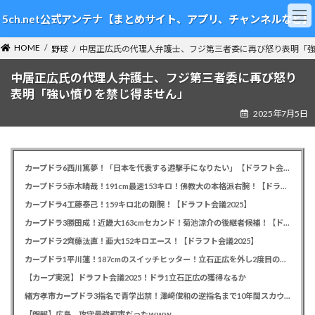
コ
ナ
5ch.net公式アンテナ【まとめサイト、アプリ、チャンネルなど】
ン
ビ
テ
ゲ
HOME
ン
ー
野球
中居正広氏の代理人弁護士、フジ第三者委に再び怒り表明「
ツ
シ
中居正広氏の代理人弁護士、フジ第三者委に再び怒り
へ
ョ
ス
ン
表明「強い憤りを禁じ得ません」
キ
に
2025年7月5日
ッ
移
プ
動
カープドラ6西川篤夢！「日本を代表する遊撃手になりたい」【ドラフト会議2025】
カープドラ5赤木晴哉！191cm最速153キロ！佛教大の本格派右腕！【ドラフト会議2025】
カープドラ4工藤泰己！159キロ北の剛腕！【ドラフト会議2025】
カープドラ3勝田成！近畿大163cmセカンド！菊池涼介の後継者候補！【ドラフト会議2025】
カープドラ2齊藤汰直！亜大152キロエース！【ドラフト会議2025】
カープドラ1平川蓮！187cmのスイッチヒッター！立石正広を外し2度目の重複も新井監督がクジを引き当てる！【ドラフト会議2025】
【カープ実況】ドラフト会議2025！ドラ1立石正広の獲得なるか
緒方孝市カープドラ3指名で青学出禁！澤﨑俊和の逆指名まで10年間スカウト出禁
【朗報】広島、攻守最強都市だったｗｗｗ