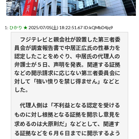
1:
ひかり ★
2025/07/05(土) 18:22:51.67 ID:kQMbD4jq9
フジテレビと親会社が設置した第三者委
員会が調査報告書で中居正広氏の性暴力を
認定したことをめぐり、中居氏の代理人の
弁護士が５日、声明を発表。関連する証拠
などの開示請求に応じない第三者委員会に
対して「強い憤りを禁じ得ません」などと
した。
代理人側は「不利益となる認定を受ける
ものに対し根拠となる証拠を開示し意見を
求めるのは大原則だ」などとして、関連す
る証拠などを６月６日までに開示するよう