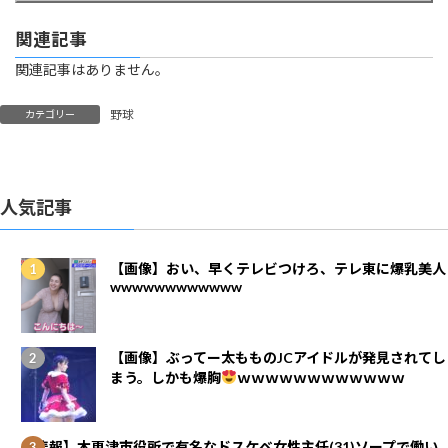
関連記事
関連記事はありません。
野球
カテゴリー
人気記事
【画像】おい、早くテレビつけろ、テレ東に爆乳美人
wwwwwwwwwwww
【画像】ぶってー太もものJCアイドルが発見されてし
まう。しかも爆胸
ｗｗｗｗｗｗｗｗｗｗｗｗ
【悲報】木更津市役所で有名なドスケベ女性主任(31)ソープで働い