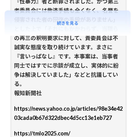
『性暴⼒』者と断罪されました。かつ第三
者委員会には救済⼿続も全くなく、名誉を
侵害された者の回復の⼿段がありません」
続きを見る
とした上で「それにもかかわらず、当職ら
の再三の釈明要求に対して、貴委員会は不
誠実な態度を取り続けています。まさに
『⾔いっぱなし』です。本事案は、当事者
同⼠ではすでに⽰談が成⽴し、実体的に紛
争は解決していました」などと抗議してい
る。
報知新聞社
https://news.yahoo.co.jp/articles/98e34e42
03cada0b67d322dbec4d5cc13e1eb727
https://tmlo2025.com/