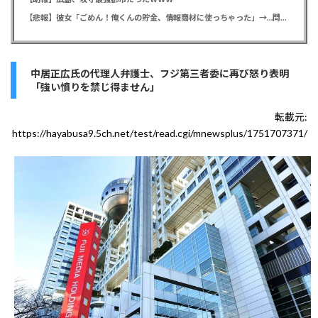
【悲報】彼女「ごめん！俺くんの貯金、情報商材に使っちゃった」→…問い詰めたらギャン泣きされたんだが俺が悪いのか？
中居正広氏の代理人弁護士、フジ第三者委に再び怒り表明
「強い憤りを禁じ得ません」
転載元:
https://hayabusa9.5ch.net/test/read.cgi/mnewsplus/1751707371/