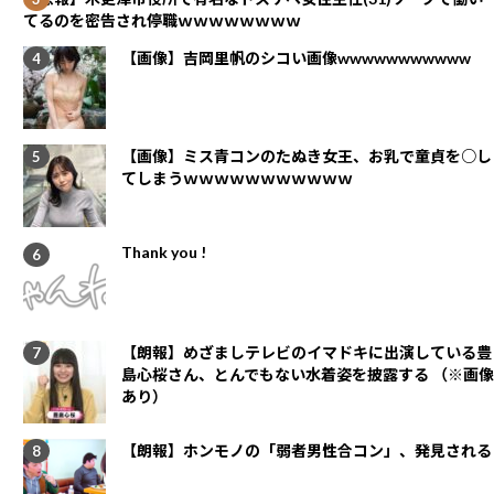
てるのを密告され停職ｗｗｗｗｗｗｗｗ
【画像】吉岡里帆のシコい画像wwwwwwwwwww
【画像】ミス青コンのたぬき女王、お乳で童貞を○し
てしまうｗｗｗｗｗｗｗｗｗｗｗ
Thank you !
【朗報】めざましテレビのイマドキに出演している豊
島心桜さん、とんでもない水着姿を披露する （※画像
あり）
【朗報】ホンモノの「弱者男性合コン」、発見される