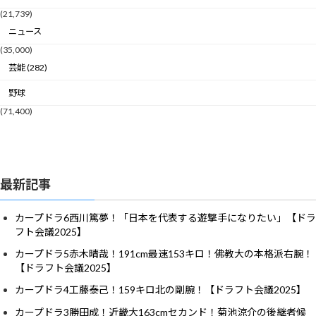
(21,739)
ニュース
(35,000)
芸能 (282)
野球
(71,400)
最新記事
カープドラ6西川篤夢！「日本を代表する遊撃手になりたい」【ドラ
フト会議2025】
カープドラ5赤木晴哉！191cm最速153キロ！佛教大の本格派右腕！
【ドラフト会議2025】
カープドラ4工藤泰己！159キロ北の剛腕！【ドラフト会議2025】
カープドラ3勝田成！近畿大163cmセカンド！菊池涼介の後継者候