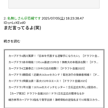
2:
名無しさん＠恐縮です
2025/07/05(土) 18:23:38.47
ID:y+LcKEvd0
まだ言ってるよ(笑)
続きを読む
カープドラ6西川篤夢！「日本を代表する遊撃手になりたい」【ドラフト会議2025】
カープドラ5赤木晴哉！191cm最速153キロ！佛教大の本格派右腕！【ドラフト会議2025】
カープドラ4工藤泰己！159キロ北の剛腕！【ドラフト会議2025】
カープドラ3勝田成！近畿大163cmセカンド！菊池涼介の後継者候補！【ドラフト会議2025】
カープドラ2齊藤汰直！亜大152キロエース！【ドラフト会議2025】
カープドラ1平川蓮！187cmのスイッチヒッター！立石正広を外し2度目の重複も新井監督がクジを引き当てる！【ドラフト会議2025】
【カープ実況】ドラフト会議2025！ドラ1立石正広の獲得なるか
緒方孝市カープドラ3指名で青学出禁！澤﨑俊和の逆指名まで10年間スカウト出禁