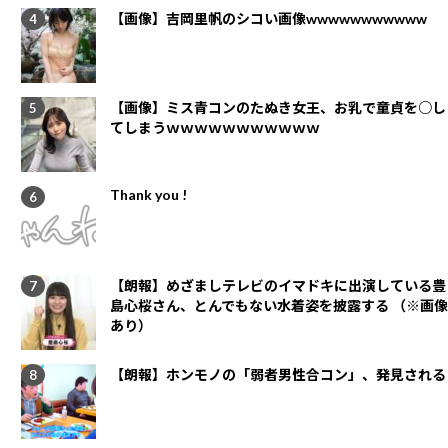
【画像】吉岡里帆のシコい画像wwwwwwwwwww
【画像】ミス青コンのたぬき女王、お乳で童貞を○し
てしまうｗｗｗｗｗｗｗｗｗｗｗ
Thank you !
【朗報】めざましテレビのイマドキに出演している豊
島心桜さん、とんでもない水着姿を披露する （※画像
あり）
【朗報】ホンモノの「弱者男性合コン」、発見される