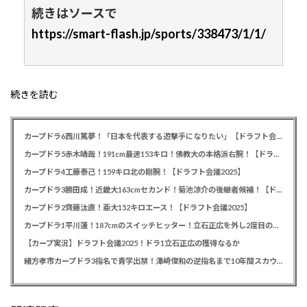
続きはソースで
https://smart-flash.jp/sports/338473/1/1/
続きを読む
カープドラ6西川篤夢！「日本を代表する遊撃手になりたい」【ドラフト会議2025】
カープドラ5赤木晴哉！191cm最速153キロ！佛教大の本格派右腕！【ドラフト会議2025】
カープドラ4工藤泰己！159キロ北の剛腕！【ドラフト会議2025】
カープドラ3勝田成！近畿大163cmセカンド！菊池涼介の後継者候補！【ドラフト会議2025】
カープドラ2齊藤汰直！亜大152キロエース！【ドラフト会議2025】
カープドラ1平川蓮！187cmのスイッチヒッター！立石正広を外し2度目の重複も新井監督がクジを引き当てる！【ドラフト会議2025】
【カープ実況】ドラフト会議2025！ドラ1立石正広の獲得なるか
緒方孝市カープドラ3指名で青学出禁！澤﨑俊和の逆指名まで10年間スカウト出禁