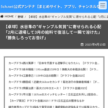
コ
ナ
5ch.net公式アンテナ【まとめサイト、アプリ、チャンネルなど】
ン
ビ
テ
ゲ
HOME
ン
ー
野球
【卓球】水谷隼の“ギャンブル気質”に寄せられる心配「2月
ツ
シ
【卓球】水谷隼の“ギャンブル気質”に寄せられる心配
へ
ョ
ス
ン
「2月に退場して3月の給料で復活して一瞬で溶けた」
キ
に
「勝負しろってお告げ」
ッ
移
2025年4月15日
プ
動
カープドラ6西川篤夢！「日本を代表する遊撃手になりたい」【ドラフト会議2025】
カープドラ5赤木晴哉！191cm最速153キロ！佛教大の本格派右腕！【ドラフト会議2025】
カープドラ4工藤泰己！159キロ北の剛腕！【ドラフト会議2025】
カープドラ3勝田成！近畿大163cmセカンド！菊池涼介の後継者候補！【ドラフト会議2025】
カープドラ2齊藤汰直！亜大152キロエース！【ドラフト会議2025】
カープドラ1平川蓮！187cmのスイッチヒッター！立石正広を外し2度目の重複も新井監督がクジを引き当てる！【ドラフト会議2025】
【カープ実況】ドラフト会議2025！ドラ1立石正広の獲得なるか
緒方孝市カープドラ3指名で青学出禁！澤﨑俊和の逆指名まで10年間スカウト出禁