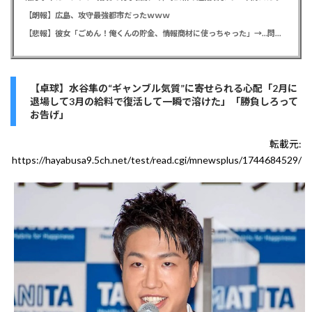
【朗報】広島、攻守最強都市だったｗｗｗ
【悲報】彼女「ごめん！俺くんの貯金、情報商材に使っちゃった」→…問い詰めたらギャン泣きされたんだが俺が悪いのか？
【卓球】水谷隼の“ギャンブル気質”に寄せられる心配「2月に
退場して3月の給料で復活して一瞬で溶けた」「勝負しろって
お告げ」
転載元:
https://hayabusa9.5ch.net/test/read.cgi/mnewsplus/1744684529/