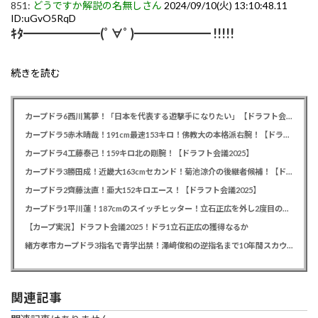
851:
どうですか解説の名無しさん
2024/09/10(火) 13:10:48.11
ID:uGvO5RqD
ｷﾀ━━━━━━(ﾟ∀ﾟ)━━━━━━ !!!!!
続きを読む
カープドラ6西川篤夢！「日本を代表する遊撃手になりたい」【ドラフト会議2025】
カープドラ5赤木晴哉！191cm最速153キロ！佛教大の本格派右腕！【ドラフト会議2025】
カープドラ4工藤泰己！159キロ北の剛腕！【ドラフト会議2025】
カープドラ3勝田成！近畿大163cmセカンド！菊池涼介の後継者候補！【ドラフト会議2025】
カープドラ2齊藤汰直！亜大152キロエース！【ドラフト会議2025】
カープドラ1平川蓮！187cmのスイッチヒッター！立石正広を外し2度目の重複も新井監督がクジを引き当てる！【ドラフト会議2025】
【カープ実況】ドラフト会議2025！ドラ1立石正広の獲得なるか
緒方孝市カープドラ3指名で青学出禁！澤﨑俊和の逆指名まで10年間スカウト出禁
関連記事