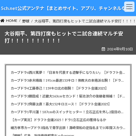
コ
ナ
5ch.net公式アンテナ【まとめサイト、アプリ、チャンネルなど】
ン
ビ
テ
ゲ
HOME
ン
ー
野球
大谷翔平、第四打席もヒットで二試合連続マルチ安打！！！
ツ
シ
大谷翔平、第四打席もヒットで二試合連続マルチ安
へ
ョ
ス
ン
打！！！！！！！！！！
キ
に
2024年9月10日
ッ
移
プ
動
カープドラ6西川篤夢！「日本を代表する遊撃手になりたい」【ドラフト会議2025】
カープドラ5赤木晴哉！191cm最速153キロ！佛教大の本格派右腕！【ドラフト会議2025】
カープドラ4工藤泰己！159キロ北の剛腕！【ドラフト会議2025】
カープドラ3勝田成！近畿大163cmセカンド！菊池涼介の後継者候補！【ドラフト会議2025】
カープドラ2齊藤汰直！亜大152キロエース！【ドラフト会議2025】
カープドラ1平川蓮！187cmのスイッチヒッター！立石正広を外し2度目の重複も新井監督がクジを引き当てる！【ドラフト会議2025】
【カープ実況】ドラフト会議2025！ドラ1立石正広の獲得なるか
緒方孝市カープドラ3指名で青学出禁！澤﨑俊和の逆指名まで10年間スカウト出禁
【朗報】広島、攻守最強都市だったｗｗｗ