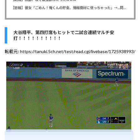
【悲報】彼女「ごめん！俺くんの貯金、情報商材に使っちゃった」→…問い詰めたらギャン泣きされたんだが俺が悪いのか？
大谷翔平、第四打席もヒットで二試合連続マルチ安
打！！！！！！！！！！
転載元:
https://tanuki.5ch.net/test/read.cgi/livebase/1725938993/