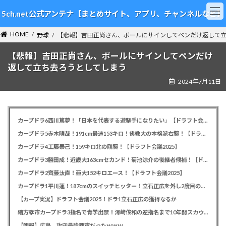
コ
ナ
5ch.net公式アンテナ【まとめサイト、アプリ、チャンネルなど】
ン
ビ
テ
ゲ
HOME
ン
ー
野球
【悲報】吉田正尚さん、ボールにサインしてペンだけ返して
ツ
シ
【悲報】吉田正尚さん、ボールにサインしてペンだけ
へ
ョ
ス
ン
返して立ち去ろうとしてしまう
キ
に
2024年7月11日
ッ
移
プ
動
カープドラ6西川篤夢！「日本を代表する遊撃手になりたい」【ドラフト会議2025】
カープドラ5赤木晴哉！191cm最速153キロ！佛教大の本格派右腕！【ドラフト会議2025】
カープドラ4工藤泰己！159キロ北の剛腕！【ドラフト会議2025】
カープドラ3勝田成！近畿大163cmセカンド！菊池涼介の後継者候補！【ドラフト会議2025】
カープドラ2齊藤汰直！亜大152キロエース！【ドラフト会議2025】
カープドラ1平川蓮！187cmのスイッチヒッター！立石正広を外し2度目の重複も新井監督がクジを引き当てる！【ドラフト会議2025】
【カープ実況】ドラフト会議2025！ドラ1立石正広の獲得なるか
緒方孝市カープドラ3指名で青学出禁！澤﨑俊和の逆指名まで10年間スカウト出禁
【朗報】広島、攻守最強都市だったｗｗｗ