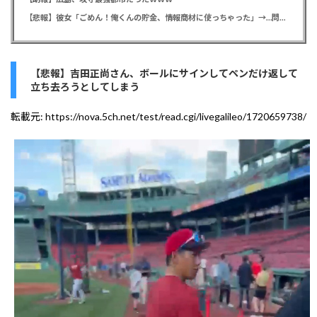
【悲報】彼女「ごめん！俺くんの貯金、情報商材に使っちゃった」→…問い詰めたらギャン泣きされたんだが俺が悪いのか？
【悲報】吉田正尚さん、ボールにサインしてペンだけ返して
立ち去ろうとしてしまう
転載元:
https://nova.5ch.net/test/read.cgi/livegalileo/1720659738/