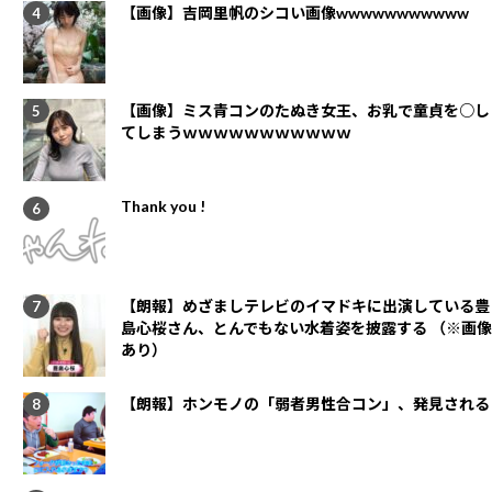
【画像】吉岡里帆のシコい画像wwwwwwwwwww
【画像】ミス青コンのたぬき女王、お乳で童貞を○し
てしまうｗｗｗｗｗｗｗｗｗｗｗ
Thank you !
【朗報】めざましテレビのイマドキに出演している豊
島心桜さん、とんでもない水着姿を披露する （※画像
あり）
【朗報】ホンモノの「弱者男性合コン」、発見される