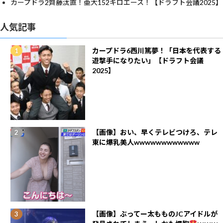
カープドラ2齊藤汰直！亜大152キロエース！【ドラフト会議2025】
人気記事
カープドラ6西川篤夢！「日本を代表する
遊撃手になりたい」【ドラフト会議
2025】
【画像】おい、早くテレビつけろ、テレ
東に爆乳美人wwwwwwwwwwww
【画像】ぶってー太もものJCアイドルが