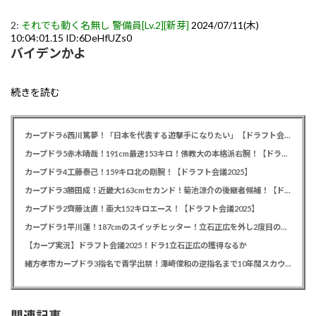
2:
それでも動く名無し 警備員[Lv.2][新芽]
2024/07/11(木)
10:04:01.15 ID:6DeHfUZs0
バイデンかよ
続きを読む
カープドラ6西川篤夢！「日本を代表する遊撃手になりたい」【ドラフト会議2025】
カープドラ5赤木晴哉！191cm最速153キロ！佛教大の本格派右腕！【ドラフト会議2025】
カープドラ4工藤泰己！159キロ北の剛腕！【ドラフト会議2025】
カープドラ3勝田成！近畿大163cmセカンド！菊池涼介の後継者候補！【ドラフト会議2025】
カープドラ2齊藤汰直！亜大152キロエース！【ドラフト会議2025】
カープドラ1平川蓮！187cmのスイッチヒッター！立石正広を外し2度目の重複も新井監督がクジを引き当てる！【ドラフト会議2025】
【カープ実況】ドラフト会議2025！ドラ1立石正広の獲得なるか
緒方孝市カープドラ3指名で青学出禁！澤﨑俊和の逆指名まで10年間スカウト出禁
関連記事