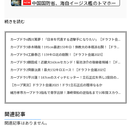
ら厳しい声→では誰が払っていないのか言え
イル…ステルス性と射程1000kmを誇る「最
中国国防省、海自イージス艦のトマホー
NEW
新鋭の空母キラー」か？！
ク実射試験を批判「国際社会は新型軍国主義
を団結して阻止を」！
続きを読む
カープドラ6西川篤夢！「日本を代表する遊撃手になりたい」【ドラフト会議2025】
カープドラ5赤木晴哉！191cm最速153キロ！佛教大の本格派右腕！【ドラフト会議2025】
カープドラ4工藤泰己！159キロ北の剛腕！【ドラフト会議2025】
カープドラ3勝田成！近畿大163cmセカンド！菊池涼介の後継者候補！【ドラフト会議2025】
カープドラ2齊藤汰直！亜大152キロエース！【ドラフト会議2025】
カープドラ1平川蓮！187cmのスイッチヒッター！立石正広を外し2度目の重複も新井監督がクジを引き当てる！【ドラフト会議2025】
【カープ実況】ドラフト会議2025！ドラ1立石正広の獲得なるか
緒方孝市カープドラ3指名で青学出禁！澤﨑俊和の逆指名まで10年間スカウト出禁
関連記事
関連記事はありません。