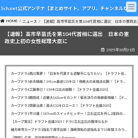
コ
ナ
5ch.net公式アンテナ【まとめサイト、アプリ、チャンネルなど】
ン
ビ
テ
ゲ
HOME
ン
ー
ニュース
【速報】高市早苗氏を第104代首相に選出 日本の憲政
ツ
シ
【速報】高市早苗氏を第104代首相に選出 日本の憲
へ
ョ
ス
ン
政史上初の女性総理大臣に
キ
に
2025年10月21日
ッ
移
プ
動
カープドラ6西川篤夢！「日本を代表する遊撃手になりたい」【ドラフト会議2025】
カープドラ5赤木晴哉！191cm最速153キロ！佛教大の本格派右腕！【ドラフト会議2025】
カープドラ4工藤泰己！159キロ北の剛腕！【ドラフト会議2025】
カープドラ3勝田成！近畿大163cmセカンド！菊池涼介の後継者候補！【ドラフト会議2025】
カープドラ2齊藤汰直！亜大152キロエース！【ドラフト会議2025】
カープドラ1平川蓮！187cmのスイッチヒッター！立石正広を外し2度目の重複も新井監督がクジを引き当てる！【ドラフト会議2025】
【カープ実況】ドラフト会議2025！ドラ1立石正広の獲得なるか
緒方孝市カープドラ3指名で青学出禁！澤﨑俊和の逆指名まで10年間スカウト出禁
【朗報】広島、攻守最強都市だったｗｗｗ