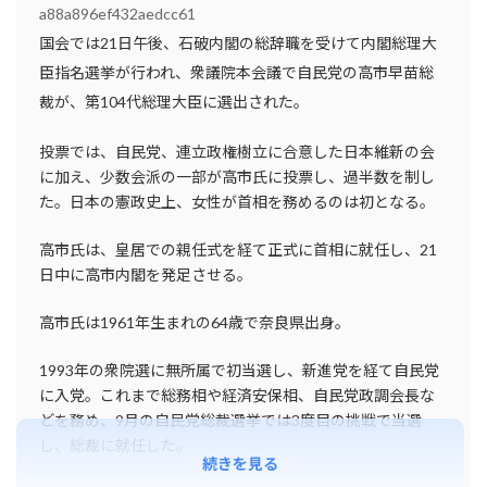
a88a896ef432aedcc61
国会では21日午後、石破内閣の総辞職を受けて内閣総理大
臣指名選挙が行われ、衆議院本会議で自民党の高市早苗総
裁が、第104代総理大臣に選出された。
投票では、自民党、連立政権樹立に合意した日本維新の会
に加え、少数会派の一部が高市氏に投票し、過半数を制し
た。日本の憲政史上、女性が首相を務めるのは初となる。
高市氏は、皇居での親任式を経て正式に首相に就任し、21
日中に高市内閣を発足させる。
高市氏は1961年生まれの64歳で奈良県出身。
1993年の衆院選に無所属で初当選し、新進党を経て自民党
に入党。これまで総務相や経済安保相、自民党政調会長な
どを務め、9月の自民党総裁選挙では3度目の挑戦で当選
し、総裁に就任した。
続きを見る