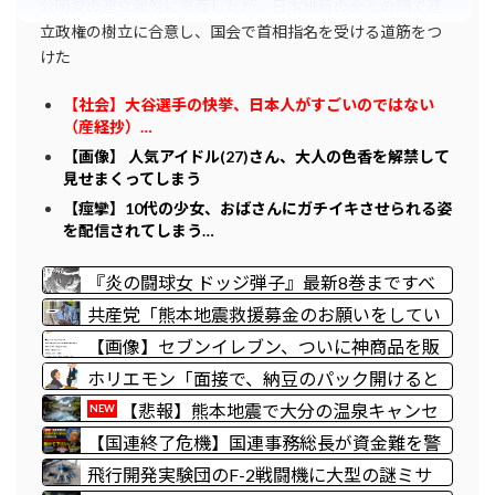
公明党の連立離脱に直面したが、日本維新の会との間で連
立政権の樹立に合意し、国会で首相指名を受ける道筋をつ
けた
【社会】大谷選手の快挙、日本人がすごいのではない
（産経抄）…
【画像】 人気アイドル(27)さん、大人の色香を解禁して
見せまくってしまう
【痙攣】10代の少女、おばさんにガチイキさせられる姿
を配信されてしまう…
『炎の闘球女 ドッジ弾子』最新8巻まですべ
て「50％ポイント還元」セール！3,505円分
共産党「熊本地震救援募金のお願いをしてい
返ってくる！先月発売の新刊も対象！アニメ
たところ、中指を立てられました。嫌がらせ
【画像】セブンイレブン、ついに神商品を販
放送中！名前が下ネタすぎる女の子！
酷い」
売
ホリエモン「面接で、納豆のパック開けると
薄いフィルム入ってるけどあれなんのためか
【悲報】熊本地震で大分の温泉キャンセ
NEW
教えてって聞くわけ」
ル相次ぐ 被害なしでも旅行先変更
【国連終了危機】国連事務総長が資金難を警
告→未払い額を見た世界3位負担の日本側か
飛行開発実験団のF-2戦闘機に大型の謎ミサ