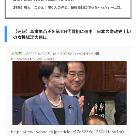
【悲報】彼女「ごめん！俺くんの貯金、情報商材に使っちゃった」→…問い詰めたらギャン泣きされたんだが俺が悪いのか？
【速報】高市早苗氏を第104代首相に選出 日本の憲政史上初
の女性総理大臣に
1:
名無し
2025/10/21(火) 13:50:05.82 ID:tvO4YPrH0●
BE:662593167-2BP(2000)
https://news.yahoo.co.jp/articles/47e5256e4250c2fc6d1b0