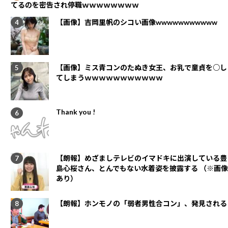
てるのを密告され停職ｗｗｗｗｗｗｗｗ
【画像】吉岡里帆のシコい画像wwwwwwwwwww
【画像】ミス青コンのたぬき女王、お乳で童貞を○し
てしまうｗｗｗｗｗｗｗｗｗｗｗ
Thank you !
【朗報】めざましテレビのイマドキに出演している豊
島心桜さん、とんでもない水着姿を披露する （※画像
あり）
【朗報】ホンモノの「弱者男性合コン」、発見される