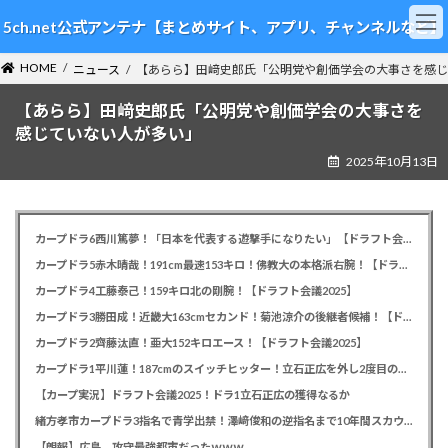
コ
ナ
5ch.net公式アンテナ【まとめサイト、アプリ、チャンネルなど】
ン
ビ
テ
ゲ
HOME
ン
ー
ニュース
【あらら】田﨑史郎氏「公明党や創価学会の大事さを感じ
ツ
シ
【あらら】田﨑史郎氏「公明党や創価学会の大事さを
へ
ョ
ス
ン
感じていない人が多い」
キ
に
2025年10月13日
ッ
移
プ
動
カープドラ6西川篤夢！「日本を代表する遊撃手になりたい」【ドラフト会議2025】
カープドラ5赤木晴哉！191cm最速153キロ！佛教大の本格派右腕！【ドラフト会議2025】
カープドラ4工藤泰己！159キロ北の剛腕！【ドラフト会議2025】
カープドラ3勝田成！近畿大163cmセカンド！菊池涼介の後継者候補！【ドラフト会議2025】
カープドラ2齊藤汰直！亜大152キロエース！【ドラフト会議2025】
カープドラ1平川蓮！187cmのスイッチヒッター！立石正広を外し2度目の重複も新井監督がクジを引き当てる！【ドラフト会議2025】
【カープ実況】ドラフト会議2025！ドラ1立石正広の獲得なるか
緒方孝市カープドラ3指名で青学出禁！澤﨑俊和の逆指名まで10年間スカウト出禁
【朗報】広島、攻守最強都市だったｗｗｗ