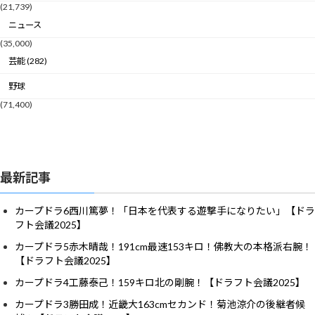
(21,739)
ニュース
(35,000)
芸能 (282)
野球
(71,400)
最新記事
カープドラ6西川篤夢！「日本を代表する遊撃手になりたい」【ドラ
フト会議2025】
カープドラ5赤木晴哉！191cm最速153キロ！佛教大の本格派右腕！
【ドラフト会議2025】
カープドラ4工藤泰己！159キロ北の剛腕！【ドラフト会議2025】
カープドラ3勝田成！近畿大163cmセカンド！菊池涼介の後継者候