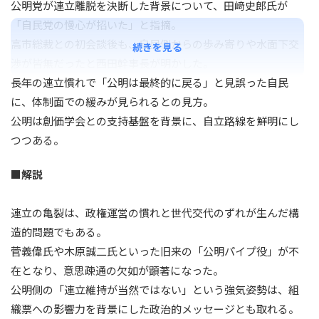
公明党が連立離脱を決断した背景について、田﨑史郎氏が
「自民党の慢心が招いた」と指摘。
高市総裁との初会談後も、自民側からの歩み寄りや水面下交
続きを見る
渉が皆無だったと西田幹事長が明かした。
長年の連立慣れで「公明は最終的に戻る」と見誤った自民
に、体制面での緩みが見られるとの見方。
公明は創価学会との支持基盤を背景に、自立路線を鮮明にし
つつある。
■解説
連立の亀裂は、政権運営の慣れと世代交代のずれが生んだ構
造的問題でもある。
菅義偉氏や木原誠二氏といった旧来の「公明パイプ役」が不
在となり、意思疎通の欠如が顕著になった。
公明側の「連立維持が当然ではない」という強気姿勢は、組
織票への影響力を背景にした政治的メッセージとも取れる。