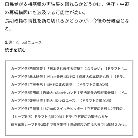
自民党が支持基盤の再結集を図れるかどうかは、保守・中道
の再編構図にも波及する可能性が高い。
長期政権の惰性を断ち切れるかどうかが、今後の分岐点とな
る。
出典：
Yahoo!ニュース
続きを読む
カープドラ6西川篤夢！「日本を代表する遊撃手になりたい」【ドラフト会議2025】
カープドラ5赤木晴哉！191cm最速153キロ！佛教大の本格派右腕！【ドラフト会議2025】
カープドラ4工藤泰己！159キロ北の剛腕！【ドラフト会議2025】
カープドラ3勝田成！近畿大163cmセカンド！菊池涼介の後継者候補！【ドラフト会議2025】
カープドラ2齊藤汰直！亜大152キロエース！【ドラフト会議2025】
カープドラ1平川蓮！187cmのスイッチヒッター！立石正広を外し2度目の重複も新井監督がクジを引き当てる！【ドラフト会議2025】
【カープ実況】ドラフト会議2025！ドラ1立石正広の獲得なるか
緒方孝市カープドラ3指名で青学出禁！澤﨑俊和の逆指名まで10年間スカウト出禁