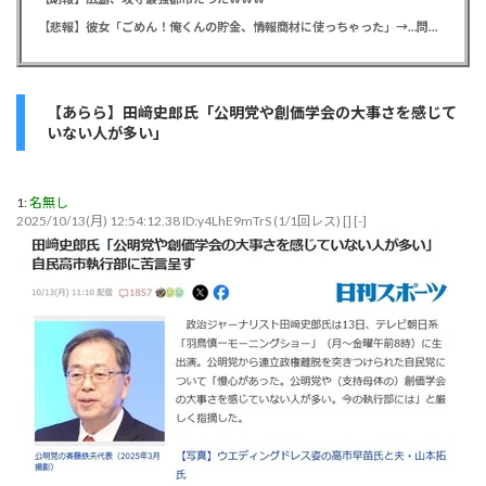
【悲報】彼女「ごめん！俺くんの貯金、情報商材に使っちゃった」→…問い詰めたらギャン泣きされたんだが俺が悪いのか？
【あらら】田﨑史郎氏「公明党や創価学会の大事さを感じて
いない人が多い」
1:
名無し
2025/10/13(月) 12:54:12.38 ID:y4LhE9mTrS (1/1回レス) [] [-]