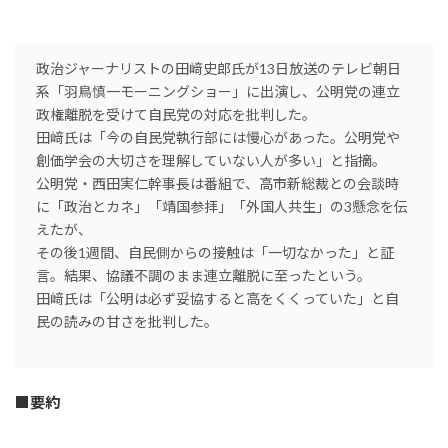
政治ジャーナリストの田﨑史郎氏が13日放送のテレビ朝日
系「羽鳥慎一モーニングショー」に出演し、公明党の連立
政権離脱を受けて自民党の対応を批判した。
田﨑氏は「今の自民党執行部には慢心があった。公明党や
創価学会の大切さを理解していない人が多い」と指摘。
公明党・西田実仁幹事長は番組で、高市新総裁との会談時
に「政治とカネ」「靖国参拝」「外国人共生」の3懸念を伝
えたが、
その後1週間、自民側からの接触は「一切なかった」と証
言。結果、協議不調のまま連立離脱に至ったという。
田﨑氏は「公明は必ず妥協すると高をくくっていた」と自
民の読みの甘さを批判した。
■要約