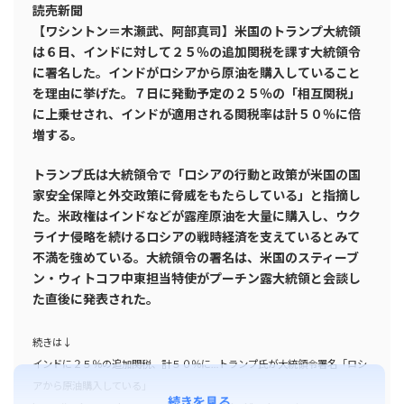
読売新聞
【ワシントン＝木瀬武、阿部真司】米国のトランプ大統領
は６日、インドに対して２５％の追加関税を課す大統領令
に署名した。インドがロシアから原油を購入していること
を理由に挙げた。７日に発動予定の２５％の「相互関税」
に上乗せされ、インドが適用される関税率は計５０％に倍
増する。
トランプ氏は大統領令で「ロシアの行動と政策が米国の国
家安全保障と外交政策に脅威をもたらしている」と指摘し
た。米政権はインドなどが露産原油を大量に購入し、ウク
ライナ侵略を続けるロシアの戦時経済を支えているとみて
不満を強めている。大統領令の署名は、米国のスティーブ
ン・ウィトコフ中東担当特使がプーチン露大統領と会談し
た直後に発表された。
続きは↓
インドに２５％の追加関税、計５０％に…トランプ氏が大統領令署名「ロシ
アから原油購入している」
続きを見る