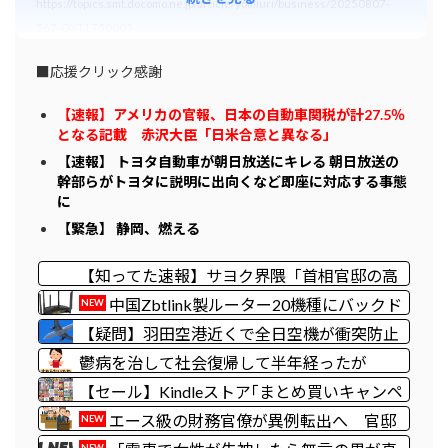
https://topics.smt.docomo.ne.jp/article/yomiuri/business/20250807-
567-OYT1T50005
■応援クリック感謝
【速報】アメリカの官報、日本の自動車関税が計27.5％
となる記載 赤沢大臣「日米合意と異なる」
【速報】 トヨタ自動車が朝日放送にキレる 朝日放送の
幹部らがトヨタに説明に出向くなど即座に対応する事態
に
【緊急】 静岡、燃える
【知ってた速報】サヨク界隈「首相官邸の高
市熊本訪問動画にBGMが付いてる！災害利
中国Zbtlink製ルーター20機種にバックド
NEW
用ガー！」→産経「安倍岸田石破時代も同
ア見つかる 外部から完全制御のおそれ
【疑問】羽田空港近くで全日空機が衝突防止
様。当時は批判なかった」（動画）
装置で作動回避。これで「ニアミスではな
鬱病を治して社会復帰して半年経ったが
い」ってマジ？
【セール】Kindleストア｢まとめ買いキャンペ
ーン1週目｣や｢集英社のマンガ39%オフクー
エース級の財務官僚が異例転出へ 官邸
NEW
ポン｣など今日終了
幹部「協力的でなかったから」
NEW