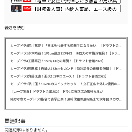
「電車で女性が失神したら無言の男が真
横についてきた」とタレントが主張、虚言疑
【財務省人事】内閣人事局、エース級の
NEW
惑が出ると「その男の垢を発見した」と追加
財務官僚を異例転出 官邸幹部「協力的でな
主張するも……
かった」※岸田首相（当時）の秘書官などを
続きを読む
歴任 、岸田首相の後輩
カープドラ6西川篤夢！「日本を代表する遊撃手になりたい」【ドラフト会議2025】
カープドラ5赤木晴哉！191cm最速153キロ！佛教大の本格派右腕！【ドラフト会議2025】
カープドラ4工藤泰己！159キロ北の剛腕！【ドラフト会議2025】
カープドラ3勝田成！近畿大163cmセカンド！菊池涼介の後継者候補！【ドラフト会議2025】
カープドラ2齊藤汰直！亜大152キロエース！【ドラフト会議2025】
カープドラ1平川蓮！187cmのスイッチヒッター！立石正広を外し2度目の重複も新井監督がクジを引き当てる！【ドラフト会議2025】
【カープ実況】ドラフト会議2025！ドラ1立石正広の獲得なるか
緒方孝市カープドラ3指名で青学出禁！澤﨑俊和の逆指名まで10年間スカウト出禁
関連記事
関連記事はありません。