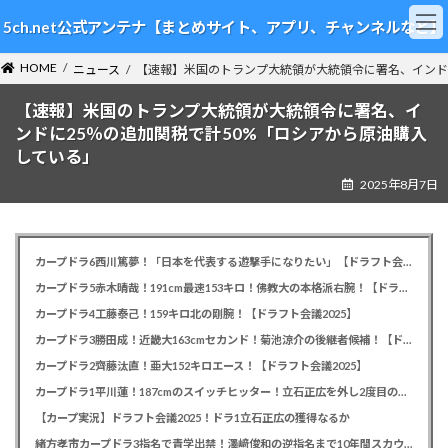
コ
ナ
5ch.net公式アンテナ【まとめサイト、アプリ、チャンネルなど】
ン
ビ
テ
ゲ
HOME
ン
ー
ニュース
【速報】米国のトランプ大統領が大統領令に署名、インド
ツ
シ
【速報】米国のトランプ大統領が大統領令に署名、イ
へ
ョ
ス
ン
ンドに25％の追加関税で計50%「ロシアから原油購入
キ
に
している」
ッ
移
2025年8月7日
プ
動
カープドラ6西川篤夢！「日本を代表する遊撃手になりたい」【ドラフト会議2025】
カープドラ5赤木晴哉！191cm最速153キロ！佛教大の本格派右腕！【ドラフト会議2025】
カープドラ4工藤泰己！159キロ北の剛腕！【ドラフト会議2025】
カープドラ3勝田成！近畿大163cmセカンド！菊池涼介の後継者候補！【ドラフト会議2025】
カープドラ2齊藤汰直！亜大152キロエース！【ドラフト会議2025】
カープドラ1平川蓮！187cmのスイッチヒッター！立石正広を外し2度目の重複も新井監督がクジを引き当てる！【ドラフト会議2025】
【カープ実況】ドラフト会議2025！ドラ1立石正広の獲得なるか
緒方孝市カープドラ3指名で青学出禁！澤﨑俊和の逆指名まで10年間スカウト出禁