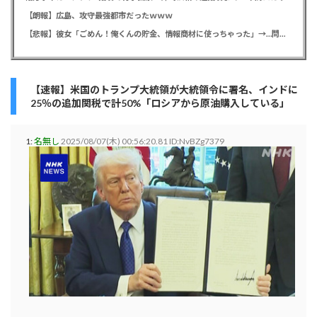
【朗報】広島、攻守最強都市だったｗｗｗ
【悲報】彼女「ごめん！俺くんの貯金、情報商材に使っちゃった」→…問い詰めたらギャン泣きされたんだが俺が悪いのか？
【速報】米国のトランプ大統領が大統領令に署名、インドに
25％の追加関税で計50%「ロシアから原油購入している」
1:
名無し
2025/08/07(木) 00:56:20.81 ID:NvBZg7379