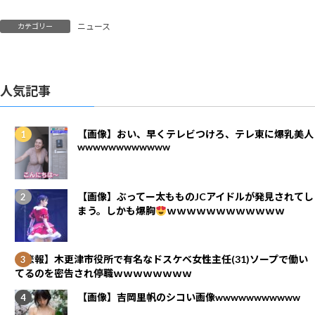
ニュース
カテゴリー
人気記事
【画像】おい、早くテレビつけろ、テレ東に爆乳美人
wwwwwwwwwwww
【画像】ぶってー太もものJCアイドルが発見されてし
まう。しかも爆胸
ｗｗｗｗｗｗｗｗｗｗｗｗ
【悲報】木更津市役所で有名なドスケベ女性主任(31)ソープで働い
てるのを密告され停職ｗｗｗｗｗｗｗｗ
【画像】吉岡里帆のシコい画像wwwwwwwwwww