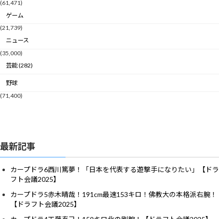
(61,471)
ゲーム
(21,739)
ニュース
(35,000)
芸能 (282)
野球
(71,400)
最新記事
カープドラ6西川篤夢！「日本を代表する遊撃手になりたい」【ドラ
フト会議2025】
カープドラ5赤木晴哉！191cm最速153キロ！佛教大の本格派右腕！
【ドラフト会議2025】