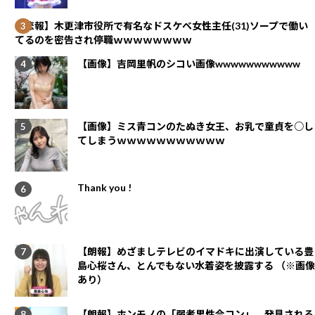
【悲報】木更津市役所で有名なドスケベ女性主任(31)ソープで働い
てるのを密告され停職ｗｗｗｗｗｗｗｗ
【画像】吉岡里帆のシコい画像wwwwwwwwwww
【画像】ミス青コンのたぬき女王、お乳で童貞を○し
てしまうｗｗｗｗｗｗｗｗｗｗｗ
Thank you !
【朗報】めざましテレビのイマドキに出演している豊
島心桜さん、とんでもない水着姿を披露する （※画像
あり）
【朗報】ホンモノの「弱者男性合コン」、発見される