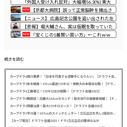
レーンの菅野完氏、メルチュ折田社長に人殺
「外国人受け入れ反対」大幅増56.3(%) 東大
しを連呼
調査 前回から20ポイント以上の爆増
【京都大病院】誤って正常脳幹を摘出さ
NEW
れた女性､重篤な植物状態だが意識は正常で
【ニュース】 広島記念公園を追い出された左
何かを思考していると判明
翼さん、流石にキモすぎて炎上
【悲報】堀大輔さん、実は仮眠を取っていた
WWWWWWWWWWWWWWWWWWWW
「宝くじの1番賢い買い方」←これｗｗ
NEW
WWWWWWWWWWWWWWWWWWWW
ｗｗｗ
WW
続きを読む
カープドラ6西川篤夢！「日本を代表する遊撃手になりたい」【ドラフト会議2025】
カープドラ5赤木晴哉！191cm最速153キロ！佛教大の本格派右腕！【ドラフト会議2025】
カープドラ4工藤泰己！159キロ北の剛腕！【ドラフト会議2025】
カープドラ3勝田成！近畿大163cmセカンド！菊池涼介の後継者候補！【ドラフト会議2025】
カープドラ2齊藤汰直！亜大152キロエース！【ドラフト会議2025】
カープドラ1平川蓮！187cmのスイッチヒッター！立石正広を外し2度目の重複も新井監督がクジを引き当てる！【ドラフト会議2025】
【カープ実況】ドラフト会議2025！ドラ1立石正広の獲得なるか