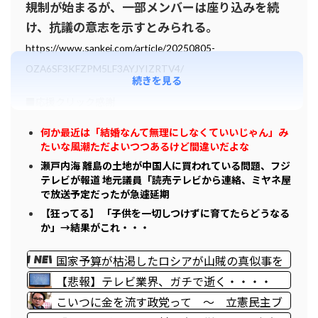
規制が始まるが、一部メンバーは座り込みを続
け、抗議の意志を示すとみられる。
https://www.sankei.com/article/20250805-
OZA6SF3KFZPM5LF3AYJYIZRTV4/
続きを見る
■応援クリック感謝
何か最近は「結婚なんて無理にしなくていいじゃん」み
たいな風潮ただよいつつあるけど間違いだよな
瀬戸内海 離島の土地が中国人に買われている問題、フジ
テレビが報道 地元議員「読売テレビから連絡、ミヤネ屋
で放送予定だったが急遽延期
【狂ってる】 「子供を一切しつけずに育てたらどうなる
か」→結果がこれ・・・
国家予算が枯渇したロシアが山賊の真似事を
開始、金銀貴金属じゃなくて自動車とかって
【悲報】テレビ業界、ガチで逝く・・・・
ところがリアリティありすぎる……
こいつに金を流す政党って 〜 立憲民主ブ