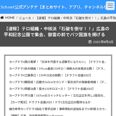
コ
ナ
5ch.net公式アンテナ【まとめサイト、アプリ、チャンネルなど】
ン
ビ
テ
ゲ
HOME
ン
ー
ニュース
【速報】テロ組織・中核派「石破を倒せ！！」広島の平和
ツ
シ
【速報】テロ組織・中核派「石破を倒せ！！」広島の
へ
ョ
ス
ン
平和記念公園で集会、御霊の前でバツ国旗を掲げる
キ
に
2025年8月6日
ッ
移
プ
動
カープドラ6西川篤夢！「日本を代表する遊撃手になりたい」【ドラフト会議2025】
カープドラ5赤木晴哉！191cm最速153キロ！佛教大の本格派右腕！【ドラフト会議2025】
カープドラ4工藤泰己！159キロ北の剛腕！【ドラフト会議2025】
カープドラ3勝田成！近畿大163cmセカンド！菊池涼介の後継者候補！【ドラフト会議2025】
カープドラ2齊藤汰直！亜大152キロエース！【ドラフト会議2025】
カープドラ1平川蓮！187cmのスイッチヒッター！立石正広を外し2度目の重複も新井監督がクジを引き当てる！【ドラフト会議2025】
【カープ実況】ドラフト会議2025！ドラ1立石正広の獲得なるか
緒方孝市カープドラ3指名で青学出禁！澤﨑俊和の逆指名まで10年間スカウト出禁
【朗報】広島、攻守最強都市だったｗｗｗ