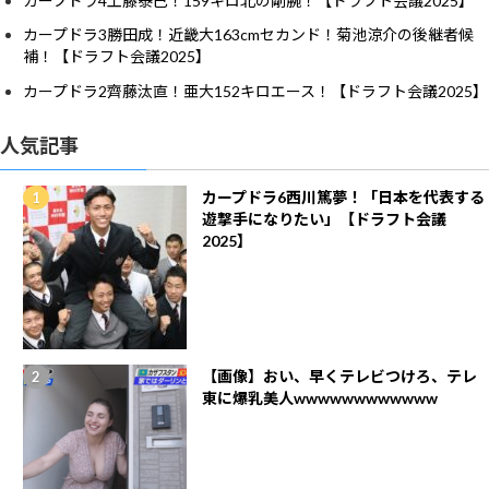
カープドラ4工藤泰己！159キロ北の剛腕！【ドラフト会議2025】
カープドラ3勝田成！近畿大163cmセカンド！菊池涼介の後継者候
補！【ドラフト会議2025】
カープドラ2齊藤汰直！亜大152キロエース！【ドラフト会議2025】
人気記事
カープドラ6西川篤夢！「日本を代表する
遊撃手になりたい」【ドラフト会議
2025】
【画像】おい、早くテレビつけろ、テレ
東に爆乳美人wwwwwwwwwwww