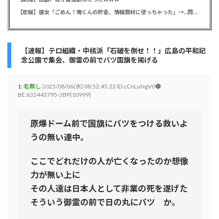
【悲報】彼女「ごめん！俺くんの貯金、情報商材に使っちゃった」→…問い詰めたらギャン泣きされたんだが俺が悪いのか？
【速報】テロ組織・中核派「石破を倒せ！！」広島の平和記
念公園で集会、御霊の前でバツ国旗を掲げる
1:
名無し
2025/08/06(水) 08:52:45.22 ID:cCnLuNgV0●
BE:632443795-2BP(10999)
原爆ドーム前で国旗にバツをつける救いよ
うの無い連中。
ここでどれだけの人が亡くなったのか想像
力が無い上に
その人達は日本人として非業の死を遂げた
そういう御霊の前で日の丸にバツ か。