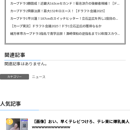
カープドラ3勝田成！近畿大163cmセカンド！菊池涼介の後継者候補！【ドラフト会議2025】
カープドラ2齊藤汰直！亜大152キロエース！【ドラフト会議2025】
カープドラ1平川蓮！187cmのスイッチヒッター！立石正広を外し2度目の重複も新井監督がクジを引き当てる！【ドラフト会議2025】
【カープ実況】ドラフト会議2025！ドラ1立石正広の獲得なるか
緒方孝市カープドラ3指名で青学出禁！澤﨑俊和の逆指名まで10年間スカウト出禁
関連記事
関連記事はありません。
ニュース
カテゴリー
人気記事
【画像】おい、早くテレビつけろ、テレ東に爆乳美人
wwwwwwwwwwww