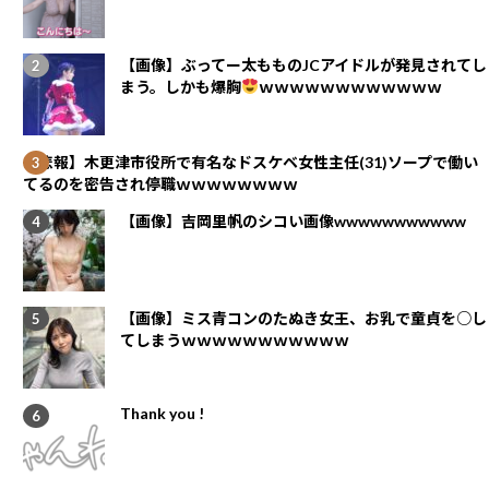
【画像】ぶってー太もものJCアイドルが発見されてし
まう。しかも爆胸
ｗｗｗｗｗｗｗｗｗｗｗｗ
【悲報】木更津市役所で有名なドスケベ女性主任(31)ソープで働い
てるのを密告され停職ｗｗｗｗｗｗｗｗ
【画像】吉岡里帆のシコい画像wwwwwwwwwww
【画像】ミス青コンのたぬき女王、お乳で童貞を○し
てしまうｗｗｗｗｗｗｗｗｗｗｗ
Thank you !