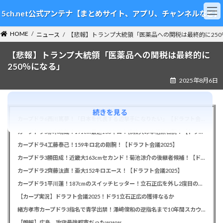
コ
ナ
5ch.net公式アンテナ【まとめサイト、アプリ、チャンネルなど】
ン
ビ
テ
ゲ
HOME
ン
ー
ニュース
【悲報】トランプ大統領「医薬品への関税は最終的に250
ツ
シ
【悲報】トランプ大統領「医薬品への関税は最終的に
へ
ョ
ス
ン
250％になる」
キ
に
2025年8月6日
ッ
移
プ
動
続きを見る
カープドラ6西川篤夢！「日本を代表する遊撃手になりたい」【ドラフト会議2025】
カープドラ5赤木晴哉！191cm最速153キロ！佛教大の本格派右腕！【ドラフト会議2025】
カープドラ4工藤泰己！159キロ北の剛腕！【ドラフト会議2025】
カープドラ3勝田成！近畿大163cmセカンド！菊池涼介の後継者候補！【ドラフト会議2025】
カープドラ2齊藤汰直！亜大152キロエース！【ドラフト会議2025】
カープドラ1平川蓮！187cmのスイッチヒッター！立石正広を外し2度目の重複も新井監督がクジを引き当てる！【ドラフト会議2025】
【カープ実況】ドラフト会議2025！ドラ1立石正広の獲得なるか
緒方孝市カープドラ3指名で青学出禁！澤﨑俊和の逆指名まで10年間スカウト出禁
【朗報】広島、攻守最強都市だったｗｗｗ