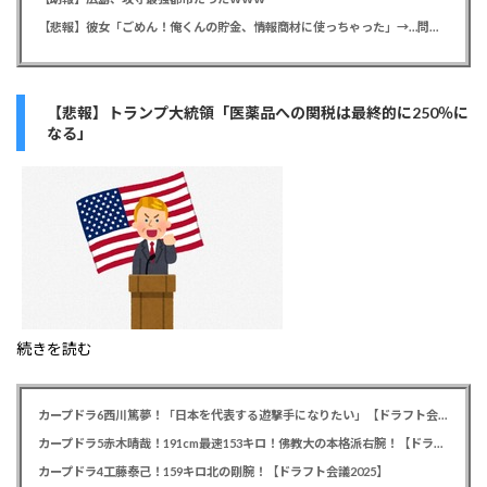
【悲報】彼女「ごめん！俺くんの貯金、情報商材に使っちゃった」→…問い詰めたらギャン泣きされたんだが俺が悪いのか？
【悲報】トランプ大統領「医薬品への関税は最終的に250％に
なる」
続きを読む
カープドラ6西川篤夢！「日本を代表する遊撃手になりたい」【ドラフト会議2025】
カープドラ5赤木晴哉！191cm最速153キロ！佛教大の本格派右腕！【ドラフト会議2025】
カープドラ4工藤泰己！159キロ北の剛腕！【ドラフト会議2025】