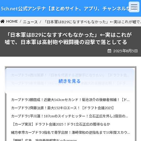
コ
ナ
5ch.net公式アンテナ【まとめサイト、アプリ、チャンネルなど】
ン
ビ
テ
ゲ
HOME
ン
ー
ニュース
「日本軍はB29になすすべもなかった」←実はこれが嘘
ツ
シ
「日本軍はB29になすすべもなかった」←実はこれが
へ
ョ
ス
ン
嘘で、日本軍は高射砲や戦闘機の迎撃で落としてる
キ
に
2025年8月5日
ッ
移
プ
動
カープドラ6西川篤夢！「日本を代表する遊撃手になりたい」【ドラフト会議2025】
続きを見る
カープドラ5赤木晴哉！191cm最速153キロ！佛教大の本格派右腕！【ドラフト会議2025】
カープドラ4工藤泰己！159キロ北の剛腕！【ドラフト会議2025】
カープドラ3勝田成！近畿大163cmセカンド！菊池涼介の後継者候補！【ドラフト会議2025】
カープドラ2齊藤汰直！亜大152キロエース！【ドラフト会議2025】
カープドラ1平川蓮！187cmのスイッチヒッター！立石正広を外し2度目の重複も新井監督がクジを引き当てる！【ドラフト会議2025】
【カープ実況】ドラフト会議2025！ドラ1立石正広の獲得なるか
緒方孝市カープドラ3指名で青学出禁！澤﨑俊和の逆指名まで10年間スカウト出禁
【朗報】広島、攻守最強都市だったｗｗｗ