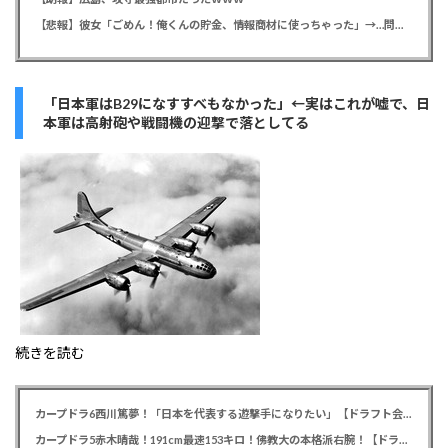
【悲報】彼女「ごめん！俺くんの貯金、情報商材に使っちゃった」→…問い詰めたらギャン泣きされたんだが俺が悪いのか？
「日本軍はB29になすすべもなかった」←実はこれが嘘で、日
本軍は高射砲や戦闘機の迎撃で落としてる
続きを読む
カープドラ6西川篤夢！「日本を代表する遊撃手になりたい」【ドラフト会議2025】
カープドラ5赤木晴哉！191cm最速153キロ！佛教大の本格派右腕！【ドラフト会議2025】