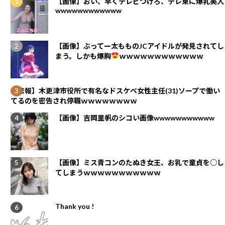
【画像】おい、早くテレビつけろ、テレ東に爆乳美人
wwwwwwwwwwww
【画像】ぶってー太もものJCアイドルが発見されてし
まう。しかも爆胸
ｗｗｗｗｗｗｗｗｗｗｗｗ
【悲報】木更津市役所で有名なドスケベ女性主任(31)ソープで働い
てるのを密告され停職ｗｗｗｗｗｗｗｗ
【画像】吉岡里帆のシコい画像wwwwwwwwwww
【画像】ミス青コンのたぬき女王、お乳で童貞を○し
てしまうｗｗｗｗｗｗｗｗｗｗｗ
Thank you !