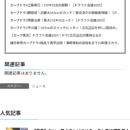
カープドラ4工藤泰己！159キロ北の剛腕！【ドラフト会議2025】
カープドラ3勝田成！近畿大163cmセカンド！菊池涼介の後継者候補！【ドラフト会議2025】
カープドラ2齊藤汰直！亜大152キロエース！【ドラフト会議2025】
カープドラ1平川蓮！187cmのスイッチヒッター！立石正広を外し2度目の重複も新井監督がクジを引き当てる！【ドラフト会議2025】
【カープ実況】ドラフト会議2025！ドラ1立石正広の獲得なるか
緒方孝市カープドラ3指名で青学出禁！澤﨑俊和の逆指名まで10年間スカウト出禁
関連記事
関連記事はありません。
ニュース
カテゴリー
人気記事