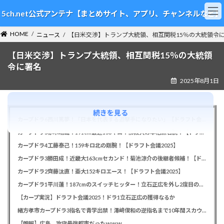
コ
ナ
5ch.net公式アンテナ【まとめサイト、アプリ、チャンネルなど】
ン
ビ
テ
ゲ
HOME
ン
ー
ニュース
【日米交渉】トランプ大統領、相互関税15％の大統領令
ツ
シ
【日米交渉】トランプ大統領、相互関税15％の大統領
へ
ョ
ス
ン
令に署名
キ
に
2025年8月1日
ッ
移
プ
動
続きを見る
カープドラ6西川篤夢！「日本を代表する遊撃手になりたい」【ドラフト会議2025】
カープドラ5赤木晴哉！191cm最速153キロ！佛教大の本格派右腕！【ドラフト会議2025】
カープドラ4工藤泰己！159キロ北の剛腕！【ドラフト会議2025】
カープドラ3勝田成！近畿大163cmセカンド！菊池涼介の後継者候補！【ドラフト会議2025】
カープドラ2齊藤汰直！亜大152キロエース！【ドラフト会議2025】
カープドラ1平川蓮！187cmのスイッチヒッター！立石正広を外し2度目の重複も新井監督がクジを引き当てる！【ドラフト会議2025】
【カープ実況】ドラフト会議2025！ドラ1立石正広の獲得なるか
緒方孝市カープドラ3指名で青学出禁！澤﨑俊和の逆指名まで10年間スカウト出禁
【朗報】広島、攻守最強都市だったｗｗｗ