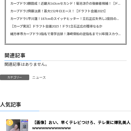
カープドラ3勝田成！近畿大163cmセカンド！菊池涼介の後継者候補！【ドラフト会議2025】
カープドラ2齊藤汰直！亜大152キロエース！【ドラフト会議2025】
カープドラ1平川蓮！187cmのスイッチヒッター！立石正広を外し2度目の重複も新井監督がクジを引き当てる！【ドラフト会議2025】
【カープ実況】ドラフト会議2025！ドラ1立石正広の獲得なるか
緒方孝市カープドラ3指名で青学出禁！澤﨑俊和の逆指名まで10年間スカウト出禁
関連記事
関連記事はありません。
ニュース
カテゴリー
人気記事
【画像】おい、早くテレビつけろ、テレ東に爆乳美人
wwwwwwwwwwww