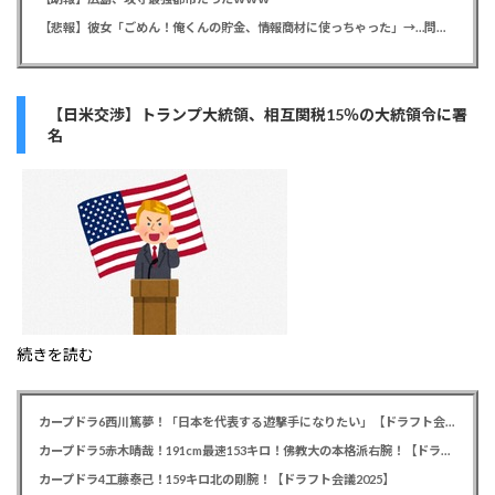
【悲報】彼女「ごめん！俺くんの貯金、情報商材に使っちゃった」→…問い詰めたらギャン泣きされたんだが俺が悪いのか？
【日米交渉】トランプ大統領、相互関税15％の大統領令に署
名
続きを読む
カープドラ6西川篤夢！「日本を代表する遊撃手になりたい」【ドラフト会議2025】
カープドラ5赤木晴哉！191cm最速153キロ！佛教大の本格派右腕！【ドラフト会議2025】
カープドラ4工藤泰己！159キロ北の剛腕！【ドラフト会議2025】