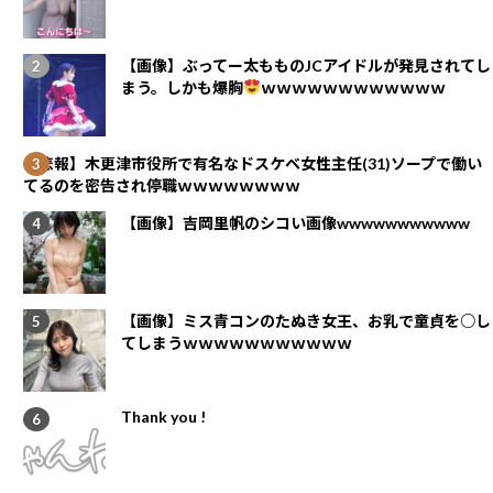
【画像】ぶってー太もものJCアイドルが発見されてし
まう。しかも爆胸
ｗｗｗｗｗｗｗｗｗｗｗｗ
【悲報】木更津市役所で有名なドスケベ女性主任(31)ソープで働い
てるのを密告され停職ｗｗｗｗｗｗｗｗ
【画像】吉岡里帆のシコい画像wwwwwwwwwww
【画像】ミス青コンのたぬき女王、お乳で童貞を○し
てしまうｗｗｗｗｗｗｗｗｗｗｗ
Thank you !