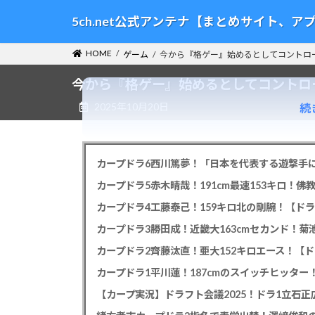
コ
ナ
5ch.net公式アンテナ【まとめサイト、
ン
ビ
テ
ゲ
HOME
ゲーム
今から『格ゲー』始めるとしてコントロ
ン
ー
ツ
シ
今から『格ゲー』始めるとしてコントロ
へ
ョ
2025年10月20日
続
ス
ン
キ
に
ッ
移
プ
動
カープドラ6西川篤夢！「日本を代表する遊撃手に
カープドラ5赤木晴哉！191cm最速153キロ！佛
カープドラ4工藤泰己！159キロ北の剛腕！【ドラ
カープドラ3勝田成！近畿大163cmセカンド！菊
カープドラ2齊藤汰直！亜大152キロエース！【ド
【カープ実況】ドラフト会議2025！ドラ1立石