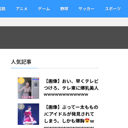
芸能
アニメ
ゲーム
野球
サッカー
スポーツ
人気記事
【画像】おい、早くテレビ
つけろ、テレ東に爆乳美人
wwwwwwwwwwww
【画像】ぶってー太ももの
JCアイドルが発見されて
しまう。しかも爆胸
ｗ
ｗｗｗｗｗｗｗｗｗｗｗ