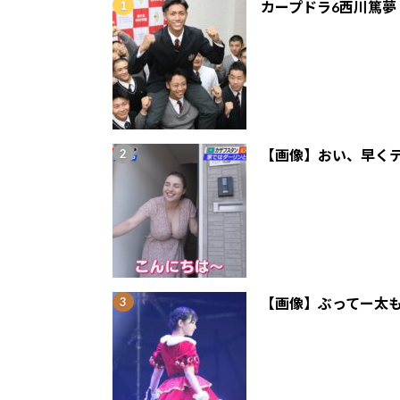
カープドラ6西川篤夢
【画像】おい、早くテ
【画像】ぶってー太も