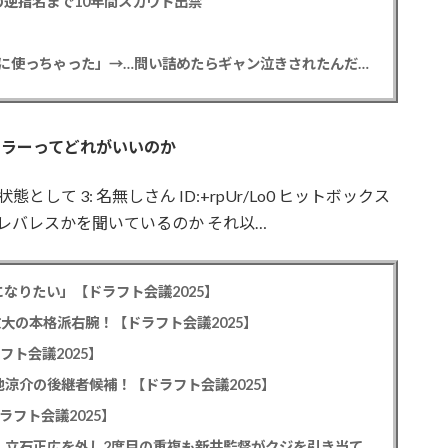
逆指名まで10年間スカウト出禁
【悲報】彼女「ごめん！俺くんの貯金、情報商材に使っちゃった」→…問い詰めたらギャン泣きされたんだが俺が悪いのか？
ーラーってどれがいいのか
な状態として 3: 名無しさん ID:+rpUr/Lo0 ヒットボックス
レバーかレバレスかを聞いているのか それ以…
なりたい」【ドラフト会議2025】
教大の本格派右腕！【ドラフト会議2025】
フト会議2025】
池涼介の後継者候補！【ドラフト会議2025】
ラフト会議2025】
カープドラ1平川蓮！187cmのスイッチヒッター！立石正広を外し2度目の重複も新井監督がクジを引き当てる！【ドラフト会議2025】