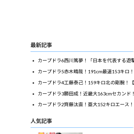
最新記事
カープドラ6西川篤夢！「日本を代表する遊撃
カープドラ5赤木晴哉！191cm最速153キ
カープドラ4工藤泰己！159キロ北の剛腕！【
カープドラ3勝田成！近畿大163cmセカンド
カープドラ2齊藤汰直！亜大152キロエース！
人気記事