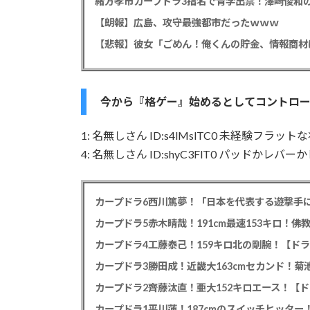
緒方孝市カープドラ3指名で青学出禁！澤﨑俊和の
【朗報】広島、攻守最強都市だったｗｗｗ
今から『格ゲー』始めるとしてコントロ
1: 名無しさん ID:s4lMslTC0 未経験フラット
4: 名無しさん ID:shyC3FlT0 パッドか
カープドラ6西川篤夢！「日本を代表する遊撃手に
カープドラ5赤木晴哉！191cm最速153キロ！佛
カープドラ4工藤泰己！159キロ北の剛腕！【ドラ
カープドラ3勝田成！近畿大163cmセカンド！菊
カープドラ2齊藤汰直！亜大152キロエース！【ド