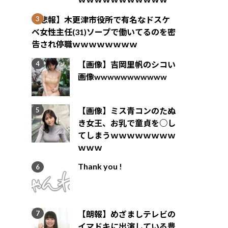
【悲報】木更津市役所で有名なドスケ
ベ女性主任(31)ソープで働いてるのを密
告され停職ｗｗｗｗｗｗｗｗ
【画像】吉岡里帆のシコい
画像wwwwwwwwwww
【画像】ミス青コンのたぬ
き女王、お乳で童貞を○し
てしまうｗｗｗｗｗｗｗｗ
ｗｗｗ
Thank you !
【朗報】めざましテレビの
イマドキに出演している豊