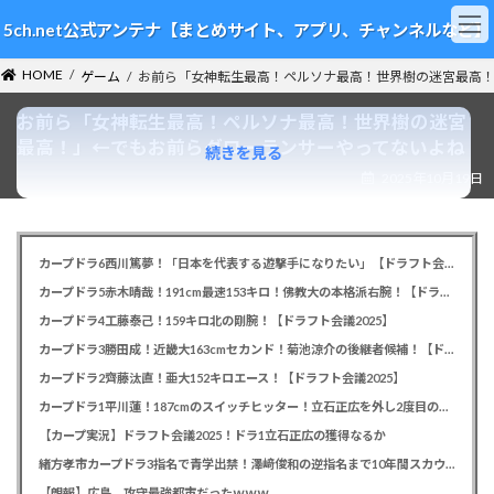
コ
ナ
5ch.net公式アンテナ【まとめサイト、アプリ、チャンネルなど】
ン
ビ
テ
ゲ
HOME
ン
ー
ゲーム
お前ら「女神転生最高！ペルソナ最高！世界樹の迷宮最高
ツ
シ
お前ら「女神転生最高！ペルソナ最高！世界樹の迷宮
へ
ョ
ス
ン
最高！」←でもお前らグローランサーやってないよね
続きを見る
キ
に
2025年10月19日
ッ
移
プ
動
カープドラ6西川篤夢！「日本を代表する遊撃手になりたい」【ドラフト会議2025】
カープドラ5赤木晴哉！191cm最速153キロ！佛教大の本格派右腕！【ドラフト会議2025】
カープドラ4工藤泰己！159キロ北の剛腕！【ドラフト会議2025】
カープドラ3勝田成！近畿大163cmセカンド！菊池涼介の後継者候補！【ドラフト会議2025】
カープドラ2齊藤汰直！亜大152キロエース！【ドラフト会議2025】
カープドラ1平川蓮！187cmのスイッチヒッター！立石正広を外し2度目の重複も新井監督がクジを引き当てる！【ドラフト会議2025】
【カープ実況】ドラフト会議2025！ドラ1立石正広の獲得なるか
緒方孝市カープドラ3指名で青学出禁！澤﨑俊和の逆指名まで10年間スカウト出禁
【朗報】広島、攻守最強都市だったｗｗｗ