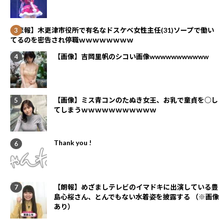
【悲報】木更津市役所で有名なドスケベ女性主任(31)ソープで働い
てるのを密告され停職ｗｗｗｗｗｗｗｗ
【画像】吉岡里帆のシコい画像wwwwwwwwwww
【画像】ミス青コンのたぬき女王、お乳で童貞を○し
てしまうｗｗｗｗｗｗｗｗｗｗｗ
Thank you !
【朗報】めざましテレビのイマドキに出演している豊
島心桜さん、とんでもない水着姿を披露する （※画像
あり）