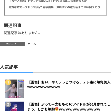
【カープ実況】ドラフト会議2025！ドラ1立石正広の獲得なるか
緒方孝市カープドラ3指名で青学出禁！澤﨑俊和の逆指名まで10年間スカウト出禁
関連記事
関連記事はありません。
ゲーム
カテゴリー
人気記事
【画像】おい、早くテレビつけろ、テレ東に爆乳美人
wwwwwwwwwwww
【画像】ぶってー太もものJCアイドルが発見されてし
まう。しかも爆胸
ｗｗｗｗｗｗｗｗｗｗｗｗ