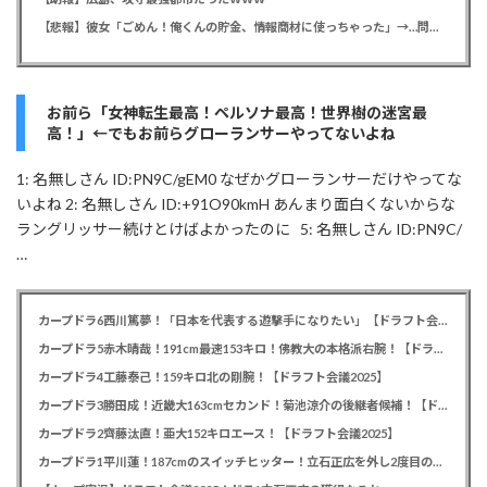
【悲報】彼女「ごめん！俺くんの貯金、情報商材に使っちゃった」→…問い詰めたらギャン泣きされたんだが俺が悪いのか？
お前ら「女神転生最高！ペルソナ最高！世界樹の迷宮最
高！」←でもお前らグローランサーやってないよね
1: 名無しさん ID:PN9C/gEM0 なぜかグローランサーだけやってな
いよね 2: 名無しさん ID:+91O90kmH あんまり面白くないからな
ラングリッサー続けとけばよかったのに 5: 名無しさん ID:PN9C/
…
カープドラ6西川篤夢！「日本を代表する遊撃手になりたい」【ドラフト会議2025】
カープドラ5赤木晴哉！191cm最速153キロ！佛教大の本格派右腕！【ドラフト会議2025】
カープドラ4工藤泰己！159キロ北の剛腕！【ドラフト会議2025】
カープドラ3勝田成！近畿大163cmセカンド！菊池涼介の後継者候補！【ドラフト会議2025】
カープドラ2齊藤汰直！亜大152キロエース！【ドラフト会議2025】
カープドラ1平川蓮！187cmのスイッチヒッター！立石正広を外し2度目の重複も新井監督がクジを引き当てる！【ドラフト会議2025】