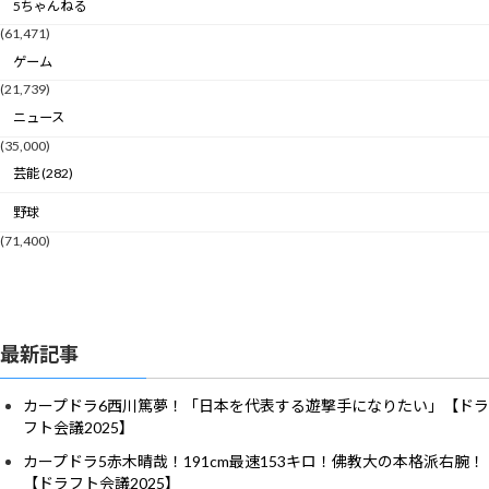
5ちゃんねる
(61,471)
ゲーム
(21,739)
ニュース
(35,000)
芸能 (282)
野球
(71,400)
最新記事
カープドラ6西川篤夢！「日本を代表する遊撃手になりたい」【ドラ
フト会議2025】
カープドラ5赤木晴哉！191cm最速153キロ！佛教大の本格派右腕！
【ドラフト会議2025】