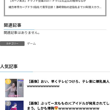
【カープ実況】ドラフト会議2025！ドラ1立石正広の獲得なるか
緒方孝市カープドラ3指名で青学出禁！澤﨑俊和の逆指名まで10年間スカウト出禁
関連記事
関連記事はありません。
ゲーム
カテゴリー
人気記事
【画像】おい、早くテレビつけろ、テレ東に爆乳美人
wwwwwwwwwwww
【画像】ぶってー太もものJCアイドルが発見されてし
まう。しかも爆胸
ｗｗｗｗｗｗｗｗｗｗｗｗ