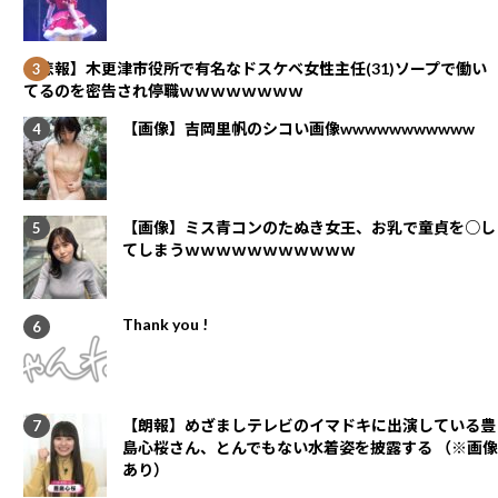
【悲報】木更津市役所で有名なドスケベ女性主任(31)ソープで働い
てるのを密告され停職ｗｗｗｗｗｗｗｗ
【画像】吉岡里帆のシコい画像wwwwwwwwwww
【画像】ミス青コンのたぬき女王、お乳で童貞を○し
てしまうｗｗｗｗｗｗｗｗｗｗｗ
Thank you !
【朗報】めざましテレビのイマドキに出演している豊
島心桜さん、とんでもない水着姿を披露する （※画像
あり）