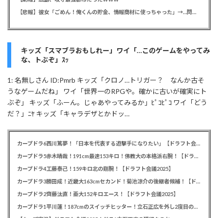
【悲報】彼女「ごめん！俺くんの貯金、情報商材に使っちゃった」→…問い詰めたらギャン泣きされたんだが俺が悪いのか？
キッズ「スマブラおもしれー」ワイ「…このゲームをやってみ
な、トぶぞ」ｽｯ
1: 名無しさん ID:Pmrb キッズ「クロノ…トリガー？ なんか古そ
うなゲームだね」 ワイ「世界一のRPGや。確かに古いが確実にト
ぶぞ」 キッズ「ふーん。じゃあやってみるか」ﾋﾟｺﾋﾟｺ ワイ「どう
だ？」ﾆﾔ キッズ「キャラデザとかドッ…
カープドラ6西川篤夢！「日本を代表する遊撃手になりたい」【ドラフト会議2025】
カープドラ5赤木晴哉！191cm最速153キロ！佛教大の本格派右腕！【ドラフト会議2025】
カープドラ4工藤泰己！159キロ北の剛腕！【ドラフト会議2025】
カープドラ3勝田成！近畿大163cmセカンド！菊池涼介の後継者候補！【ドラフト会議2025】
カープドラ2齊藤汰直！亜大152キロエース！【ドラフト会議2025】
カープドラ1平川蓮！187cmのスイッチヒッター！立石正広を外し2度目の重複も新井監督がクジを引き当てる！【ドラフト会議2025】