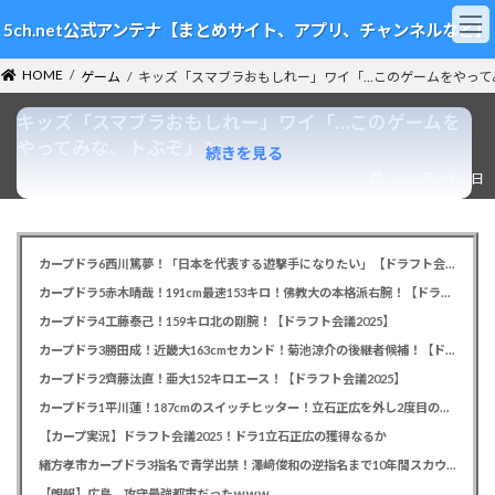
コ
ナ
5ch.net公式アンテナ【まとめサイト、アプリ、チャンネルなど】
ン
ビ
テ
ゲ
HOME
ン
ー
ゲーム
キッズ「スマブラおもしれー」ワイ「…このゲームをやって
ツ
シ
キッズ「スマブラおもしれー」ワイ「…このゲームを
へ
ョ
ス
ン
やってみな、トぶぞ」ｽｯ
続きを見る
キ
に
2025年9月22日
ッ
移
プ
動
カープドラ6西川篤夢！「日本を代表する遊撃手になりたい」【ドラフト会議2025】
カープドラ5赤木晴哉！191cm最速153キロ！佛教大の本格派右腕！【ドラフト会議2025】
カープドラ4工藤泰己！159キロ北の剛腕！【ドラフト会議2025】
カープドラ3勝田成！近畿大163cmセカンド！菊池涼介の後継者候補！【ドラフト会議2025】
カープドラ2齊藤汰直！亜大152キロエース！【ドラフト会議2025】
カープドラ1平川蓮！187cmのスイッチヒッター！立石正広を外し2度目の重複も新井監督がクジを引き当てる！【ドラフト会議2025】
【カープ実況】ドラフト会議2025！ドラ1立石正広の獲得なるか
緒方孝市カープドラ3指名で青学出禁！澤﨑俊和の逆指名まで10年間スカウト出禁
【朗報】広島、攻守最強都市だったｗｗｗ