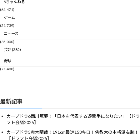
5ちゃんねる
(61,471)
ゲーム
(21,739)
ニュース
(35,000)
芸能 (282)
野球
(71,400)
最新記事
カープドラ6西川篤夢！「日本を代表する遊撃手になりたい」【ドラ
フト会議2025】
カープドラ5赤木晴哉！191cm最速153キロ！佛教大の本格派右腕！
【ドラフト会議2025】