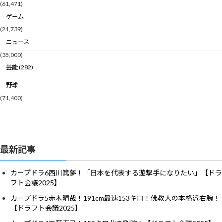
(61,471)
ゲーム
(21,739)
ニュース
(35,000)
芸能 (282)
野球
(71,400)
最新記事
カープドラ6西川篤夢！「日本を代表する遊撃手になりたい」【ドラ
フト会議2025】
カープドラ5赤木晴哉！191cm最速153キロ！佛教大の本格派右腕！
【ドラフト会議2025】