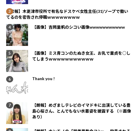
【悲報】木更津市役所で有名なドスケベ女性主任(31)ソープで働い
てるのを密告され停職ｗｗｗｗｗｗｗｗ
【画像】吉岡里帆のシコい画像wwwwwwwwwww
【画像】ミス青コンのたぬき女王、お乳で童貞を○し
てしまうｗｗｗｗｗｗｗｗｗｗｗ
Thank you !
【朗報】めざましテレビのイマドキに出演している豊
島心桜さん、とんでもない水着姿を披露する （※画像
あり）