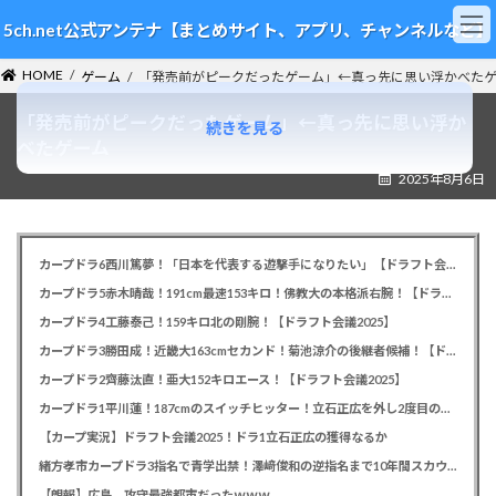
コ
ナ
5ch.net公式アンテナ【まとめサイト、アプリ、チャンネルなど】
ン
ビ
テ
ゲ
HOME
ン
ー
ゲーム
「発売前がピークだったゲーム」←真っ先に思い浮かべた
ツ
シ
「発売前がピークだったゲーム」←真っ先に思い浮か
へ
ョ
続きを見る
ス
ン
べたゲーム
キ
に
2025年8月6日
ッ
移
プ
動
カープドラ6西川篤夢！「日本を代表する遊撃手になりたい」【ドラフト会議2025】
カープドラ5赤木晴哉！191cm最速153キロ！佛教大の本格派右腕！【ドラフト会議2025】
カープドラ4工藤泰己！159キロ北の剛腕！【ドラフト会議2025】
カープドラ3勝田成！近畿大163cmセカンド！菊池涼介の後継者候補！【ドラフト会議2025】
カープドラ2齊藤汰直！亜大152キロエース！【ドラフト会議2025】
カープドラ1平川蓮！187cmのスイッチヒッター！立石正広を外し2度目の重複も新井監督がクジを引き当てる！【ドラフト会議2025】
【カープ実況】ドラフト会議2025！ドラ1立石正広の獲得なるか
緒方孝市カープドラ3指名で青学出禁！澤﨑俊和の逆指名まで10年間スカウト出禁
【朗報】広島、攻守最強都市だったｗｗｗ