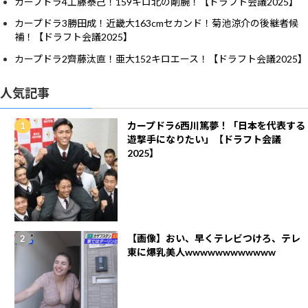
カープドラ4工藤泰己！159キロ北の剛腕！【ドラフト会議2025】
カープドラ3勝田成！近畿大163cmセカンド！菊池涼介の後継者候
補！【ドラフト会議2025】
カープドラ2齊藤汰直！亜大152キロエース！【ドラフト会議2025】
人気記事
カープドラ6西川篤夢！「日本を代表する
遊撃手になりたい」【ドラフト会議
2025】
【画像】おい、早くテレビつけろ、テレ
東に爆乳美人wwwwwwwwwwww