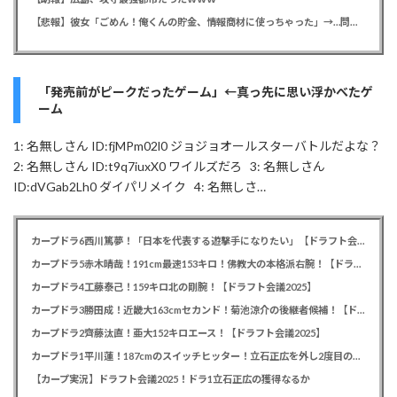
【悲報】彼女「ごめん！俺くんの貯金、情報商材に使っちゃった」→…問い詰めたらギャン泣きされたんだが俺が悪いのか？
「発売前がピークだったゲーム」←真っ先に思い浮かべたゲ
ーム
1: 名無しさん ID:fjMPm02l0 ジョジョオールスターバトルだよな？
2: 名無しさん ID:t9q7iuxX0 ワイルズだろ 3: 名無しさん
ID:dVGab2Lh0 ダイパリメイク 4: 名無しさ…
カープドラ6西川篤夢！「日本を代表する遊撃手になりたい」【ドラフト会議2025】
カープドラ5赤木晴哉！191cm最速153キロ！佛教大の本格派右腕！【ドラフト会議2025】
カープドラ4工藤泰己！159キロ北の剛腕！【ドラフト会議2025】
カープドラ3勝田成！近畿大163cmセカンド！菊池涼介の後継者候補！【ドラフト会議2025】
カープドラ2齊藤汰直！亜大152キロエース！【ドラフト会議2025】
カープドラ1平川蓮！187cmのスイッチヒッター！立石正広を外し2度目の重複も新井監督がクジを引き当てる！【ドラフト会議2025】
【カープ実況】ドラフト会議2025！ドラ1立石正広の獲得なるか